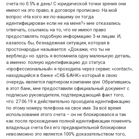
счета по 0.5% в день! С юридической точки зрения они
имеют на это право, в договоре прописано. На мой
вопрос «На кого же по-вашему он тогда
идентифицирован если не на меня?» мне отказались
отвечать, ссылаясь на то, что не имеют право
предоставлять подобную информацию 3-м лицам. И,
казалось бы, безнадежная ситуация, которая в
простонародье называется: «Докажи, что ты не
верблюд» но здесь я вспомнила одну маленькую деталь,
а именно: полную идентификацию до статуса
«профессиональный» я проходила через сервис «contact»,
находящийся в банке «СКБ БАНК» который в свою
очередь является партнером компании qiwi. Обратившись
в этот банк, мне предоставили официальный документ с
подписью руководителя, подтверждающий факт того,
что: 27.06.19 я действительно проходила идентификацию
по этому номеру телефона на свое имя. За всё время
использования этого счета – он не блокировался и так
как после прохождения полной идентификации поменять
владельца счета без его предварительной блокировки
невозможно это является 100% доказательством того,