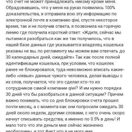
что счет не может принадлежать никому кроме меня.
Обрадовавшись, что у меня на руках появились 100%
доказательства, я отправила всю эту информацию по
электронной почте в компанию qiwi, спустя некоторое
время, так и не получив ответа, я позвонила на горячую
линию где получила короткий ответ: «Ждите, сейчас мы
пытаемся разобраться как же так получилось, что в
нашей базе данных где указывается владелец кошелька
указаны не вы, по регламенту мы можем вам отвечать до
30 календарных дней, ожидайте» Так как после полной
идентификации кошелька, при условии, что кошелек
ранее не блокировался, туда невозможно вписать какие-
либо «левые» данные чужого человека, делая выводы с
их слов, получается, что это сделал кто-то из
сотрудников самой компании qiwi? И им нужно порядка
30 дней что бы разобраться в данной ситуации? Причем
важно понимать, что со дня блокировки счета прошел
почти месяц, а с момента как они попросили ожидать 30
дней около недели, другими словами, с него очень скоро
начнут списывать средства, а именно по 0.5% в день! И
мало того что эти деньги мне сейчас жизненно
необходимы, и тот факт что я не могу ими