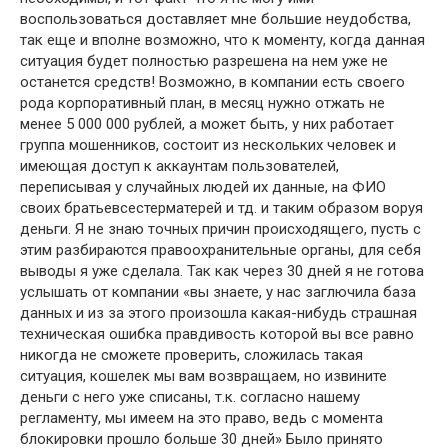
воспользоваться доставляет мне большие неудобства,
так еще и вполне возможно, что к моменту, когда данная
ситуация будет полностью разрешена на нем уже не
останется средств! Возможно, в компании есть своего
рода корпоративный план, в месяц нужно отжать не
менее 5 000 000 рублей, а может быть, у них работает
группа мошенников, состоит из нескольких человек и
имеющая доступ к аккаунтам пользователей,
переписывая у случайных людей их данные, на ФИО
своих братьевсестерматерей и тд. и таким образом воруя
деньги. Я не знаю точных причин происходящего, пусть с
этим разбираются правоохранительные органы, для себя
выводы я уже сделала. Так как через 30 дней я не готова
услышать от компании «вы знаете, у нас заглючила база
данных и из за этого произошла какая-нибудь страшная
техническая ошибка правдивость которой вы все равно
никогда не сможете проверить, сложилась такая
ситуация, кошелек мы вам возвращаем, но извините
деньги с него уже списаны, т.к. согласно нашему
регламенту, мы имеем на это право, ведь с момента
блокировки прошло больше 30 дней» Было принято