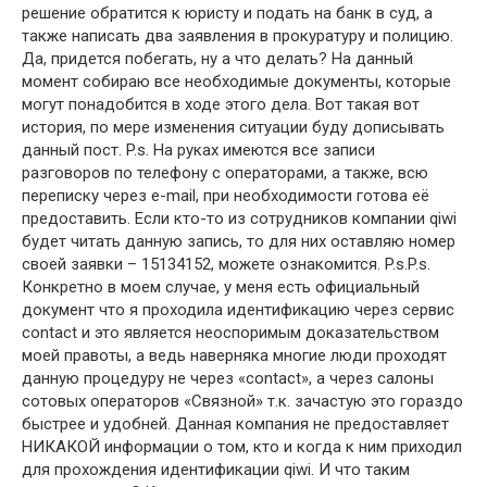
решение обратится к юристу и подать на банк в суд, а
также написать два заявления в прокуратуру и полицию.
Да, придется побегать, ну а что делать? На данный
момент собираю все необходимые документы, которые
могут понадобится в ходе этого дела. Вот такая вот
история, по мере изменения ситуации буду дописывать
данный пост. P.s. На руках имеются все записи
разговоров по телефону с операторами, а также, всю
переписку через e-mail, при необходимости готова её
предоставить. Если кто-то из сотрудников компании qiwi
будет читать данную запись, то для них оставляю номер
своей заявки – 15134152, можете ознакомится. P.s.P.s.
Конкретно в моем случае, у меня есть официальный
документ что я проходила идентификацию через сервис
contact и это является неоспоримым доказательством
моей правоты, а ведь наверняка многие люди проходят
данную процедуру не через «contact», а через салоны
сотовых операторов «Связной» т.к. зачастую это гораздо
быстрее и удобней. Данная компания не предоставляет
НИКАКОЙ информации о том, кто и когда к ним приходил
для прохождения идентификации qiwi. И что таким