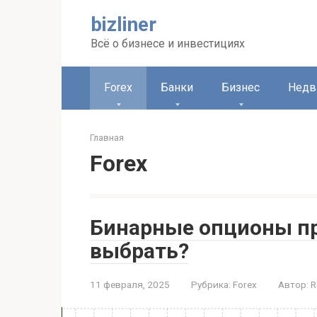
Перейти
bizliner
к
контенту
Всё о бизнесе и инвестициях
Forex
Банки
Бизнес
Недв
Главная
Forex
Бинарные опционы пр
выбрать?
11 февраля, 2025
Рубрика:
Forex
Автор:
R