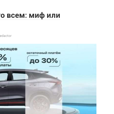
о всем: миф или
edactor