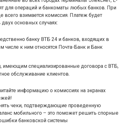
аненные во всех городах терминалы Элекснет, Е-
дят для операций и банкоматы любых банков. При
е всего взимается комиссия. Платеж будет
 двух основных случаях:
дственно банку ВТБ 24 и банков, входящих в
м числе к ним относятся Почта-Банк и Банк
, имеющим специализированные договора с ВТБ,
ное обслуживание клиентов.
читайте информацию о комиссиях на экранах
ежей!
анять чеки, подтверждающие проведенную
баланс мобильного – это поможет решить спорные
 ошибки банковской системы