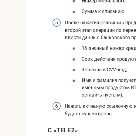
Номер мобильного;
Сумма к списанию.
После нажатия клавиши «Прод
второй этап операции по перев
ввести данные банковского пр
16-значный номер кред
Срок действия продукта
3-значный CVV-код;
Имя и фамилия получате
именным продуктом ВТБ
оставить пустым).
Нажать активную ссылочную к
будет осуществлено.
С «TELE2»