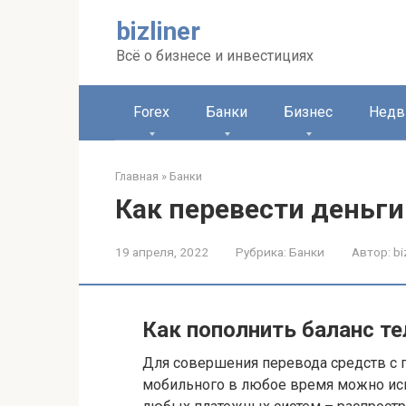
Перейти
bizliner
к
контенту
Всё о бизнесе и инвестициях
Forex
Банки
Бизнес
Недв
Главная
»
Банки
Как перевести деньги
19 апреля, 2022
Рубрика:
Банки
Автор:
bi
Как пополнить баланс т
Для совершения перевода средств с п
мобильного в любое время можно ис