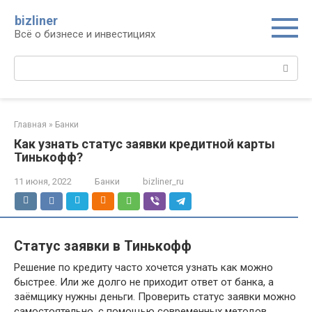
Перейти
bizliner
к
Всё о бизнесе и инвестициях
контенту
Поиск:
Главная
»
Банки
Как узнать статус заявки кредитной карты
Тинькофф?
11 июня, 2022
Банки
bizliner_ru
Статус заявки в Тинькофф
Решение по кредиту часто хочется узнать как можно
быстрее. Или же долго не приходит ответ от банка, а
заёмщику нужны деньги. Проверить статус заявки можно
самостоятельно, с помощью современных методов.