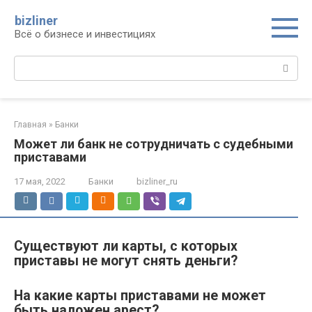
Перейти
bizliner
к
Всё о бизнесе и инвестициях
контенту
Поиск:
Главная
»
Банки
Может ли банк не сотрудничать с судебными
приставами
17 мая, 2022
Банки
bizliner_ru
Существуют ли карты, с которых
приставы не могут снять деньги?
На какие карты приставами не может
быть наложен арест?