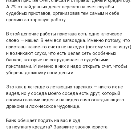
Нашел пристав счет, списал и отправил деньги кредитору.
А 7% от найденных денег перевел на счет службы
судебных приставов, организовав тем самым и себе
премию за хорошую работу.
В этой цепочке работы пристава есть одно ключевое
слово — нашел. В нем вся загвоздка. Именно потому, что
приставы какие-то счета не находят (потому что не ищут)
и возникают слухи, что есть целая сеть особенных
банков, которые не сотрудничает с судебными
приставами. И именно в них и надо открыть счет, чтобы
уберечь должнику свои деньги.
Это как в легенде о летающих тарелках — никто их не
видел, но у соседа моего соседа есть друг, который
своими глазами видел и на видео снял огнедышащего
дракона и лох-несское чудовище.
Банк обещает подать на вас в суд
за неуплату кредита? Закажите звонок юриста