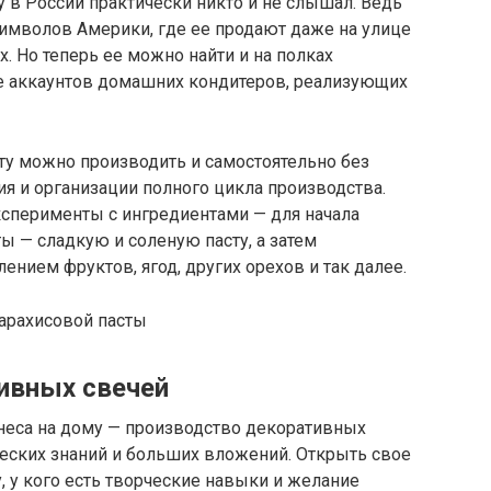
 в России практически никто и не слышал. Ведь
 символов Америки, где ее продают даже на улице
х. Но теперь ее можно найти и на полках
те аккаунтов домашних кондитеров, реализующих
у можно производить и самостоятельно без
я и организации полного цикла производства.
ксперименты с ингредиентами — для начала
 — сладкую и соленую пасту, а затем
нием фруктов, ягод, других орехов и так далее.
тивных свечей
неса на дому — производство декоративных
ческих знаний и больших вложений. Открыть свое
 у кого есть творческие навыки и желание