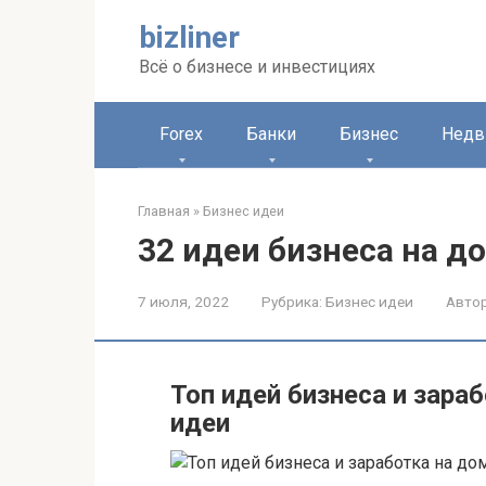
Перейти
bizliner
к
контенту
Всё о бизнесе и инвестициях
Forex
Банки
Бизнес
Недв
Главная
»
Бизнес идеи
32 идеи бизнеса на до
7 июля, 2022
Рубрика:
Бизнес идеи
Автор
Топ идей бизнеса и зараб
идеи