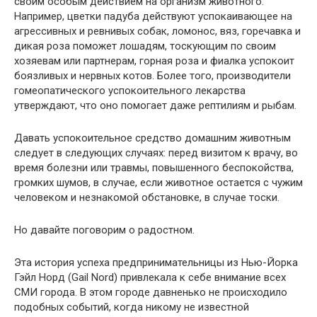
своим особым действием на организм животного.
Например, цветки падуба действуют успокаивающее на
агрессивных и ревнивых собак, ломонос, вяз, горечавка и
дикая роза поможет лошадям, тоскующим по своим
хозяевам или партнерам, горная роза и фиалка успокоит
боязливых и нервных котов. Более того, производители
гомеопатического успокоительного лекарства
утверждают, что оно помогает даже рептилиям и рыбам.
Давать успокоительное средство домашним животным
следует в следующих случаях: перед визитом к врачу, во
время болезни или травмы, повышенного беспокойства,
громких шумов, в случае, если животное остается с чужим
человеком и незнакомой обстановке, в случае тоски.
Но давайте поговорим о радостном.
Эта история успеха предпринимательницы из Нью-Йорка
Гэйл Норд (Gail Nord) привлекала к себе внимание всех
СМИ города. В этом городе давненько не происходило
подобных событий, когда никому не известной