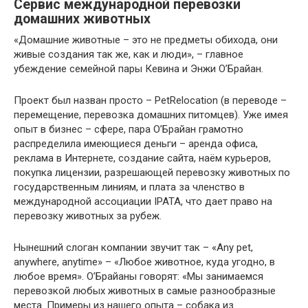
Сервис международной перевозки
домашних животных
«Домашние животные – это не предметы обихода, они
живые создания так же, как и люди», – главное
убеждение семейной пары Кевина и Энжи О’Брайан.
Проект был назван просто – PetRelocation (в переводе –
перемещение, перевозка домашних питомцев). Уже имея
опыт в бизнес – сфере, пара О’Брайан грамотно
распределила имеющиеся деньги – аренда офиса,
реклама в Интернете, создание сайта, наём курьеров,
покупка лицензии, разрешающей перевозку животных по
государственным линиям, и плата за членство в
международной ассоциации IPATA, что дает право на
перевозку животных за рубеж.
Нынешний слоган компании звучит так – «Any pet,
anywhere, anytime» – «Любое животное, куда угодно, в
любое время». О’Брайаны говорят: «Мы занимаемся
перевозкой любых животных в самые разнообразные
места. Примеры из нашего опыта – собака из