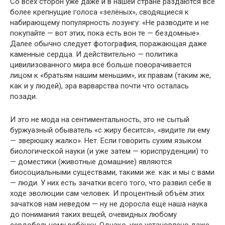
Со всех сторон уже даже и в нашей стране раздаются всё
более крепнущие голоса «зелёных», сводящиеся к
набирающему популярность лозунгу: «Не разводите и не
покупайте — вот этих, пока есть вон те — бездомные».
Далее обычно следует фотография, поражающая даже
каменные сердца. И действительно — политика
цивилизованного мира всё больше поворачивается
лицом к «братьям нашим меньшим», их правам (таким же,
как и у людей), эра варварства почти что осталась
позади.
И это не мода на сентиментальность, это не сытый
буржуазный обыватель «с жиру бесится», «видите ли ему
— зверюшку жалко». Нет. Если говорить сухим языком
биологической науки (и уже затем — юриспруденции) то
— доместики (животные домашние) являются
биосоциальными существами, такими же. как и мы с вами
— люди. У них есть зачатки всего того, что развил себе в
ходе эволюции сам человек. И процентный объём этих
зачатков нам неведом — ну не доросла ещё наша наука
до понимания таких вещей, очевидных любому
сердобольному ребёнку. Однако, уже установлено даже