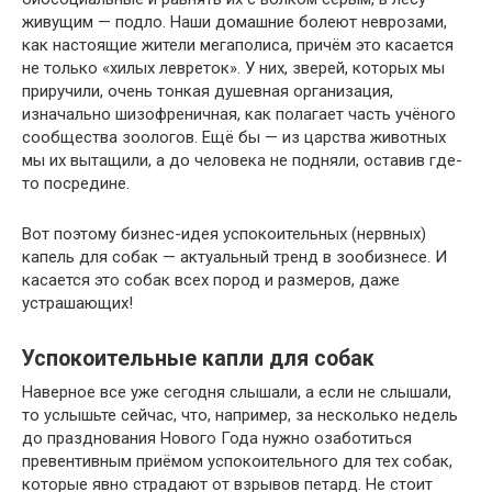
живущим — подло. Наши домашние болеют неврозами,
как настоящие жители мегаполиса, причём это касается
не только «хилых левреток». У них, зверей, которых мы
приручили, очень тонкая душевная организация,
изначально шизофреничная, как полагает часть учёного
сообщества зоологов. Ещё бы — из царства животных
мы их вытащили, а до человека не подняли, оставив где-
то посредине.
Вот поэтому бизнес-идея успокоительных (нервных)
капель для собак — актуальный тренд в зообизнесе. И
касается это собак всех пород и размеров, даже
устрашающих!
Успокоительные капли для собак
Наверное все уже сегодня слышали, а если не слышали,
то услышьте сейчас, что, например, за несколько недель
до празднования Нового Года нужно озаботиться
превентивным приёмом успокоительного для тех собак,
которые явно страдают от взрывов петард. Не стоит