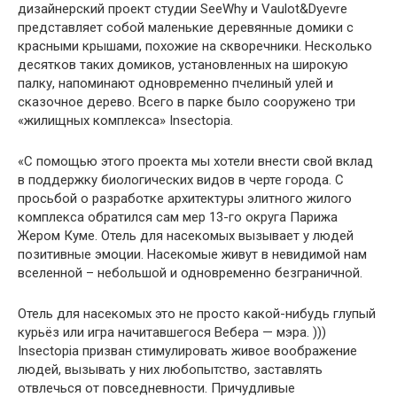
дизайнерский проект студии SeeWhy и Vaulot&Dyevre
представляет собой маленькие деревянные домики с
красными крышами, похожие на скворечники. Несколько
десятков таких домиков, установленных на широкую
палку, напоминают одновременно пчелиный улей и
сказочное дерево. Всего в парке было сооружено три
«жилищных комплекса» Insectopia.
«С помощью этого проекта мы хотели внести свой вклад
в поддержку биологических видов в черте города. С
просьбой о разработке архитектуры элитного жилого
комплекса обратился сам мер 13-го округа Парижа
Жером Куме. Отель для насекомых вызывает у людей
позитивные эмоции. Насекомые живут в невидимой нам
вселенной – небольшой и одновременно безграничной.
Отель для насекомых это не просто какой-нибудь глупый
курьёз или игра начитавшегося Вебера — мэра. )))
Insectopia призван стимулировать живое воображение
людей, вызывать у них любопытство, заставлять
отвлечься от повседневности. Причудливые