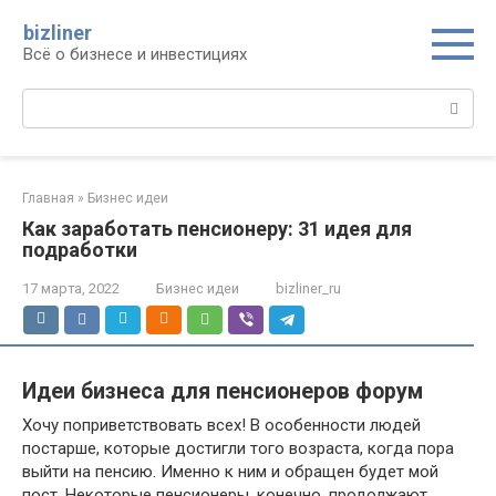
Перейти
bizliner
к
Всё о бизнесе и инвестициях
контенту
Поиск:
Главная
»
Бизнес идеи
Как заработать пенсионеру: 31 идея для
подработки
17 марта, 2022
Бизнес идеи
bizliner_ru
Идеи бизнеса для пенсионеров форум
Хочу поприветствовать всех! В особенности людей
постарше, которые достигли того возраста, когда пора
выйти на пенсию. Именно к ним и обращен будет мой
пост. Некоторые пенсионеры, конечно, продолжают