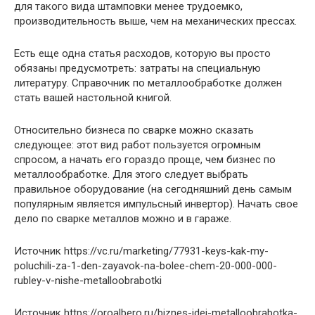
для такого вида штамповки менее трудоемко,
производительность выше, чем на механических прессах.
Есть еще одна статья расходов, которую вы просто
обязаны предусмотреть: затраты на специальную
литературу. Справочник по металлообработке должен
стать вашей настольной книгой.
Относительно бизнеса по сварке можно сказать
следующее: этот вид работ пользуется огромным
спросом, а начать его гораздо проще, чем бизнес по
металлообработке. Для этого следует выбрать
правильное оборудование (на сегодняшний день самым
популярным является импульсный инвертор). Начать свое
дело по сварке металлов можно и в гараже.
Источник
https://vc.ru/marketing/77931-keys-kak-my-
poluchili-za-1-den-zayavok-na-bolee-chem-20-000-000-
rubley-v-nishe-metalloobrabotki
Источник
https://oroalbero.ru/biznes-idei-metalloobrabotka-