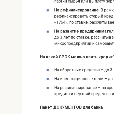
партии сырья или выплату зар
На рефинансирование
. В рам
рефинансировать старый кред
«1764», по ставке, рассчитыва
На развитие предпринимател
до 3 лет по ставке, рассчитыв
микропредприятий и самозаня
На какой СРОК можно взять кредит
На оборотные средства – до 3 
На инвестиционные цели – до 
На рефинансирование – на ср
кредита и верхний предел по 
Пакет ДОКУМЕНТОВ для банка