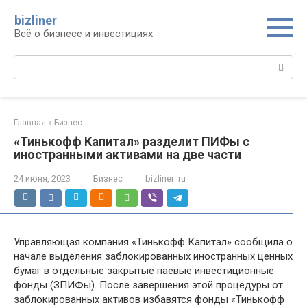
Перейти
bizliner
к
Всё о бизнесе и инвестициях
контенту
Поиск:
Главная
»
Бизнес
«Тинькофф Капитал» разделит ПИФы с
иностранными активами на две части
24 июня, 2023
Бизнес
bizliner_ru
Управляющая компания «Тинькофф Капитал» сообщила о
начале выделения заблокированных иностранных ценных
бумаг в отдельные закрытые паевые инвестиционные
фонды (ЗПИФы). После завершения этой процедуры от
заблокированных активов избавятся фонды «Тинькофф