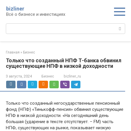
Перейти
bizliner
к
Всё о бизнесе и инвестициях
контенту
Поиск:
Главная
»
Бизнес
Только что созданный НПФ Т-банка обвинил
существующие НПФ в низкой доходности
3 августа, 2024
Бизнес
bizliner_ru
Только что созданный негосударственные пенсионный
фонд (НПФ) «Тинькофф-пенсия» обвинил существующие
НПФ в низкой доходности. «На сегодняшний день
большая (ударение в тексте отсутствует. – FM) часть
НПФ, существующих на рынке, показывает низкую