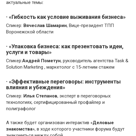
актуальные темы:
· «Гибкость как условие выживания бизнеса»
Спикер:
Вячеслав Шамарин
, Вице-президент ТПП
Воронежской области
· «Упаковка бизнеса: как презентовать идеи,
услуги и товары»
Спикер:
Андрей Пометун
, руководитель агентства Task &
Solution Marketing , маркетолог с 15-летним стажем
· «Эффективные переговоры: инструменты
влияния и убеждения​»
Спикер:
Илья Степанов
, эксперт в переговорных
технологиях, сертифицированный профайлер и
полиграфолог
А также будет организован интерактив «
Деловые
знакомства
», в ходе которого участники форума будут
знакомиться между собой.