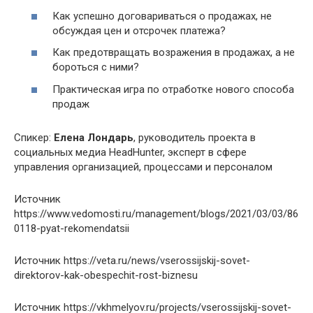
Как успешно договариваться о продажах, не
обсуждая цен и отсрочек платежа?
Как предотвращать возражения в продажах, а не
бороться с ними?
Практическая игра по отработке нового способа
продаж
Спикер:
Елена Лондарь
, руководитель проекта в
социальных медиа HeadHunter, эксперт в сфере
управления организацией, процессами и персоналом
Источник
https://www.vedomosti.ru/management/blogs/2021/03/03/86
0118-pyat-rekomendatsii
Источник
https://veta.ru/news/vserossijskij-sovet-
direktorov-kak-obespechit-rost-biznesu
Источник
https://vkhmelyov.ru/projects/vserossijskij-sovet-