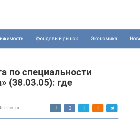
ижимость
Фондовый рынок
Экономика
Нов
га по специальности
 (38.03.05): где
bizliner_ru