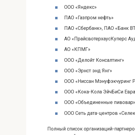
ООО «Яндекс»
ПАО «Газпром нефть»
ПАО «Сбербанк», ПАО «Банк В
АО «ПрайсвотерхаусКуперс Ау
АО «КПМГ»
ООО «Делойт Консалтинг»
ООО «Эрнст энд Янг»
ООО «Ниссан Мэнуфэкчуринг 
ООО «Кока-Кола ЭйчБиСи Евра
ООО «Объединенные пивоварн
OOO Сеть дата-центров «Селек
Полный список организаций-партнеро