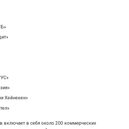
ТБ»
дит»
РУС»
зия»
и Хейнекен»
тел»
в включает в себя около 200 коммерческих