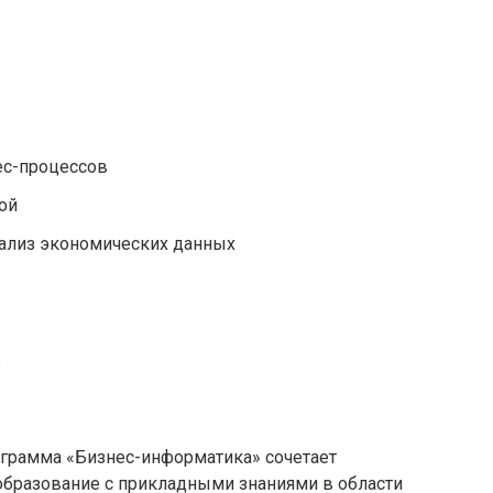
ес-процессов
ой
нализ экономических данных
е
ограмма «Бизнес-информатика» сочетает
образование с прикладными знаниями в области