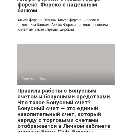
форекс. Форекс с надежным
банком.
Альфа-форекс. Отзывы Альфа-форекс. Форекс с
надежным банком. Альфа-Форекс предлагает своим
клиентам узкие спреды, широкий
Бонусы от брокеров
Правила работы с Бонусным
счетом и бонусными средствами
Что такое Бонусный счет?
Бонусный счет — это единый
накопительный счет, который
наряду с торговыми счетами
отображается в Личном кабинете
клиента Forex Club. Бонусы,