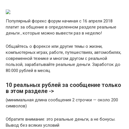
Популярный форекс форум начиная с 16 апреля 2018
платит за общение в определенном разделе реальные
деньги , которые можно вывести раз в неделю!
Общайтесь о форексе или другие темы о жизни,
компьютерных играх, работе, путешествиях, автомобилях,
современной технике и многом другом с реальной
пользой, зарабатывайте реальные деньги. Заработок до
80.000 рублей в месяц.
10 реальных рублей за сообщение только
в этом разделе ->
(минимальная длина сообщения 2 строчки — около 200
символов)
Обратите внимание: это реальные деньги, а не бонусы.
Вывод без всяких условий