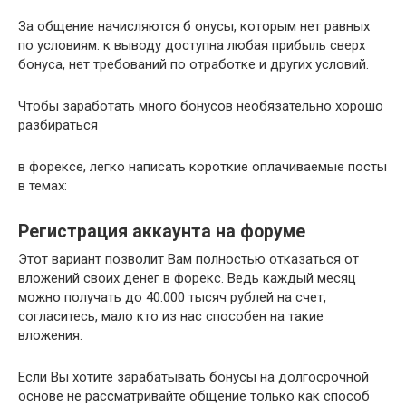
За общение начисляются б онусы, которым нет равных
по условиям: к выводу доступна любая прибыль сверх
бонуса, нет требований по отработке и других условий.
Чтобы заработать много бонусов необязательно хорошо
разбираться
в форексе, легко написать короткие оплачиваемые посты
в темах:
Регистрация аккаунта на форуме
Этот вариант позволит Вам полностью отказаться от
вложений своих денег в форекс. Ведь каждый месяц
можно получать до 40.000 тысяч рублей на счет,
согласитесь, мало кто из нас способен на такие
вложения.
Если Вы хотите зарабатывать бонусы на долгосрочной
основе не рассматривайте общение только как способ