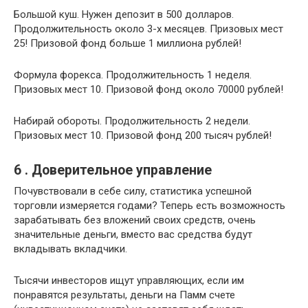
Большой куш. Нужен депозит в 500 долларов.
Продолжительность около 3-х месяцев. Призовых мест
25! Призовой фонд больше 1 миллиона рублей!
Формула форекса. Продолжительность 1 неделя.
Призовых мест 10. Призовой фонд около 70000 рублей!
Набирай обороты. Продолжительность 2 недели.
Призовых мест 10. Призовой фонд 200 тысяч рублей!
6 . Доверительное управление
Почувствовали в себе силу, статистика успешной
торговли измеряется годами? Теперь есть возможность
зарабатывать без вложений своих средств, очень
значительные деньги, вместо вас средства будут
вкладывать вкладчики.
Тысячи инвесторов ищут управляющих, если им
понравятся результаты, деньги на Памм счете