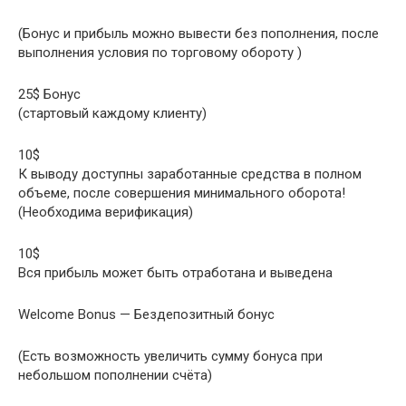
(Бонус и прибыль можно вывести без пополнения, после
выполнения условия по торговому обороту )
25$ Бонус
(стартовый каждому клиенту)
10$
К выводу доступны заработанные средства в полном
объеме, после совершения минимального оборота!
(Необходима верификация)
10$
Вся прибыль может быть отработана и выведена
Welcome Bonus — Бездепозитный бонус
(Есть возможность увеличить сумму бонуса при
небольшом пополнении счёта)