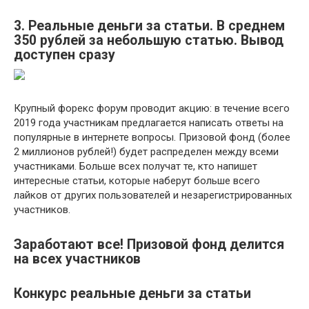
3. Реальные деньги за статьи. В среднем
350 рублей за небольшую статью. Вывод
доступен сразу
Крупный форекс форум проводит акцию: в течение всего
2019 года участникам предлагается написать ответы на
популярные в интернете вопросы. Призовой фонд (более
2 миллионов рублей!) будет распределен между всеми
участниками. Больше всех получат те, кто напишет
интересные статьи, которые наберут больше всего
лайков от других пользователей и незарегистрированных
участников.
Заработают все! Призовой фонд делится
на всех участников
Конкурс реальные деньги за статьи