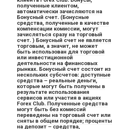
полученные клиентом,
автоматически зачисляются на
Бонусный счет. (Бонусные
средства, полученные в качестве
компенсации комиссии, могут
зачисляться сразу на торговый
счет. ) Бонусный счет не является
торговым, а значит, не может
быть использован для торговой
или инвестиционной
деятельности на финансовых
рынках. Бонусный счет состоит из
нескольких субсчетов: доступные
средства – реальные деньги,
которые могут быть получены в
результате использования
сервисов или участия в акциях
Forex Club. Полученные средства
могут быть без комиссий
переведены на торговый счет или
сняты в общем порядке; проценты
на депозит – средства,