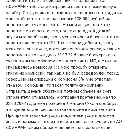
кабинете и так же в приложении. Я позвонил в АО
«ФИНАМ» чтобы они исправили вероятно техническую
ошибку. Сотрудник по телефону после долгого ожидания
мне сообщил, что с меня списали 108 000 рублей за
пополнения с чужого счета. На мои аргументы, что я
пополнял со своего счета, после еще одной долгой
паузы мне сообщили, что с меня списали 6 процентов за
пополнение со счета ИП. Так же хочу добавить, что у
меня есть знакомые, которые пополняли ранее, и так же
пополняли в тот же день 28.07.22 баланс брокерского
счета таким же образом со своего счета ИП, и с них не
списывалась комиссия. На мою просьбу отменить
списание комиссии, так как я не был осведомлен перед
совершением операции о комиссии 6%, мне ответили
отказом, сообщив что такая политика компании.
Отправить деньги обратно в полном объеме на счет
отправителя отказались. Я отправил претензию, на что
03.08.2022 года мне позвонил Дмитрий С-ко и сообщил,
что руководство решило отказать мне в компенсации.
При предоставлении услуг, покупатель услуги должен
знать и понимать, что и по какой цене он покупает, но АО
«ФИНАМ» таким образом ввели меня в заблуждение.