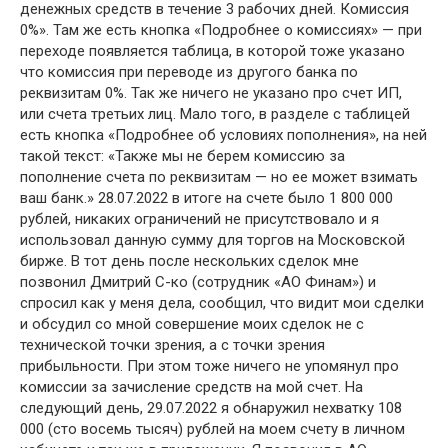
денежных средств в течение 3 рабочих дней. Комиссия
0%». Там же есть кнопка «Подробнее о комиссиях» — при
переходе появляется таблица, в которой тоже указано
что комиссия при переводе из другого банка по
реквизитам 0%. Так же ничего не указано про счет ИП,
или счета третьих лиц. Мало того, в разделе с таблицей
есть кнопка «Подробнее об условиях пополнения», на ней
такой текст: «Также мы не берем комиссию за
пополнение счета по реквизитам — но ее может взимать
ваш банк.» 28.07.2022 в итоге на счете было 1 800 000
рублей, никаких ограничений не присутствовало и я
использовал данную сумму для торгов на Московской
бирже. В тот день после нескольких сделок мне
позвонил Дмитрий С-ко (сотрудник «АО Финам») и
спросил как у меня дела, сообщил, что видит мои сделки
и обсудил со мной совершение моих сделок не с
технической точки зрения, а с точки зрения
прибыльности. При этом тоже ничего не упомянул про
комиссии за зачисление средств на мой счет. На
следующий день, 29.07.2022 я обнаружил нехватку 108
000 (сто восемь тысяч) рублей на моем счету в личном