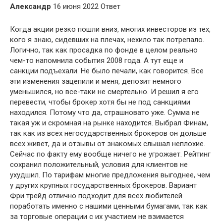
Александр
16 июня 2022 Ответ
Когда акции резко пошли вниз, многих инвесторов из тех,
кого я знаю, сидевших на плечах, нехило так потрепало.
Логично, так как просадка по фонде в целом реально
чем-то напомнила события 2008 года. А тут еще и
санкции подъехали. Не было печали, как говорится. Все
эти изменения зацепили и меня, депозит немного
уменьшился, но все-таки не смертельно. И решил я его
перевести, чтобы брокер хотя бы не под санкциями
находился. Потому что да, страшновато уже. Сумма не
такая уж и скромная на рынке находится. Выбрал Финам,
так как из всех негосударственных брокеров он дольше
всех живет, да и отзывы от знакомых слышал неплохие.
Сейчас по факту ему вообще ничего не угрожает. Рейтинг
сохранил положительный, условия для клиентов не
ухудшил. По тарифам многие предложения выгоднее, чем
у других крупных государственных брокеров. Вариант
Фри трейд отлично подходит для всех любителей
поработать именно с нашими ценными бумагами, так как
за торговые операции с их участием не взимается