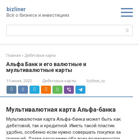
Перейти
bizliner
к
Всё о бизнесе и инвестициях
контенту
Поиск:
Главная
»
Дебетовые карты
Альфа Банк и его валютные и
мультивалютные карты
15 июня, 2022
Дебетовые карты
bizliner_ru
Мультивалютная карта Альфа-банка
Мультивалютная карта Альфа-банка может быть как
дебетовой, так и кредитной. Иметь такой пластик
удобно, особенно если нужно совершать покупки за
границей. Далее расскажем обо всех возможностях