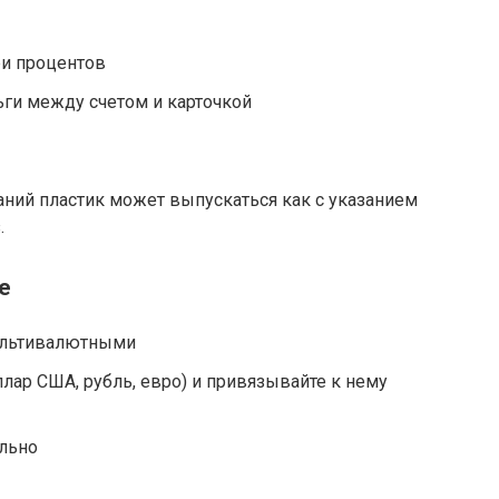
ри процентов
ги между счетом и карточкой
аний пластик может выпускаться как с указанием
.
е
ультивалютными
лар США, рубль, евро) и привязывайте к нему
льно