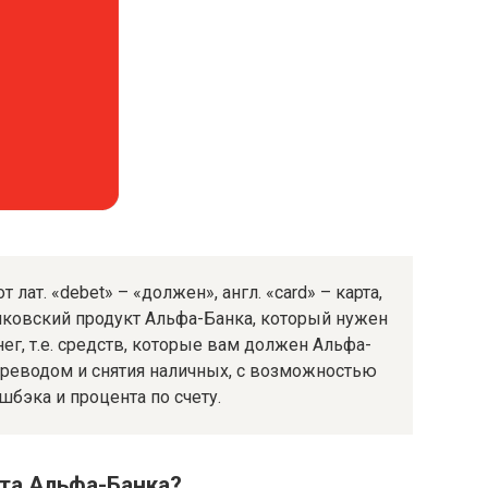
лат. «debet» – «должен», англ. «card» – карта,
банковский продукт Альфа-Банка, который нужен
ег, т.е. средств, которые вам должен Альфа-
ереводом и снятия наличных, с возможностью
бэка и процента по счету.
рта Альфа-Банка?