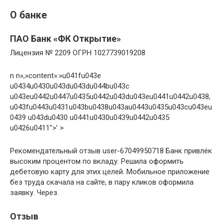
О банке
ПАО Банк «ФК Открытие»
Лицензия № 2209 ОГРН 1027739019208
n n»,»content»:»u041fu043e
u0434u0430u043du043du044bu043c
u043eu0442u0447u0435u0442u043du043eu0441u0442u0438,
u043fu0443u0431u043bu0438u043au0443u0435u043cu043eu
0439 u043du0430 u0441u0430u0439u0442u0435
u0426u0411″>’ >
Рекомендательный отзыв user-67049950718 Банк привлёк
высоким процентом по вкладу. Решила оформить
дебетовую карту для этих целей. Мобильное приложение
без труда скачала на сайте, в пару кликов оформила
заявку. Через.
Отзыв