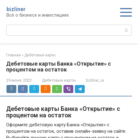
Перейти
bizliner
к
Всё о бизнесе и инвестициях
контенту
Поиск:
Главная
»
Дебетовые карты
Дебетовые карты Банка «Открытие» c
процентом на остаток
29 июня, 2022
Дебетовые карты
bizliner_ru
Дебетовые карты Банка «Открытие» c
процентом на остаток
Оформите дебетовую карту Банка «Открытие» с
процентом на остаток, оставив онлайн-заявку на сайте.
Выбирайте лучшую карту с процентном на остаток и