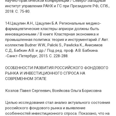
научно-практической конференции / Северо-Западный
институт управления РАНХ и ГС при Президенте РФ, СПб.,
2018. С. 75-80.
14.Цацулин А.Н., Цацулин Б.А. Региональные медико-
фармацевтические кластеры априори должны быть
инновационными / В книге Кластерная экономика и
промышленная политика: теория и инструментарий // Авт.
коллектив Budner W.W., Palicki S., Pawlicka K., Анисимов
С.Д., Бабкин А.В. и др./ Под ред. проф. А.В. Бабкина.
-Санкт-Петербург, 2015. С. 228-288.
ОСОБЕННОСТИ РАЗВИТИЯ РОССИЙСКОГО ФОНДОВОГО
РЫНКА И ИНВЕСТИЦИОННОГО СПРОСА НА
СОВРЕМЕННОМ ЭТАПЕ
Козлов Павел Сергеевич, Воейкова Ольга Борисовна
Целью исследования стал анализ актуального состояния
российского фондового рынка и выявление
особенностей инвестиционного спроса. Показано, что на