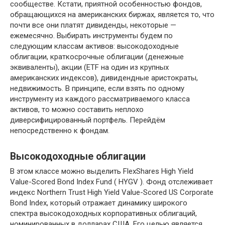
сообществе. Кстати, приятной особенностью фондов,
обращающихся на американских биржах, является то, что
почти все они платят дивиденды, некоторые —
ежемесячно. Выбирать инструменты будем по
следующим классам активов: высокодоходные
облигации, краткосрочные облигации (денежные
эквиваленты), акции (ETF на один из крупных
американских индексов), дивидендные аристократы,
недвижимость. В принципе, если взять по одному
инструменту из каждого рассматриваемого класса
активов, то можно составить неплохо
диверсифицированный портфель. Перейдём
непосредственно к фондам.
Высокодоходные облигации
В этом классе можно выделить FlexShares High Yield
Value-Scored Bond Index Fund ( HYGV ). Фонд отслеживает
индекс Northern Trust High Yield Value-Scored US Corporate
Bond Index, который отражает динамику широкого
спектра высокодоходных корпоративных облигаций,
номинированных в долларах США. Его целью является