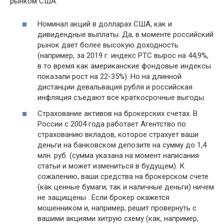
рынком США.
Номинал акций в долларах США, как и
дивидендные выплаты. Да, в моменте российский
рынок дает более высокую доходность
(например, за 2019 г. индекс РТС вырос на 44,9%,
в то время как американские фондовые индексы
показали рост на 22-35%). Но на длинной
дистанции девальвация рубля и российская
инфляция съедают все краткосрочные выгоды.
Страхование активов на брокерских счетах. В
России с 2004 года работает Агентство по
страхованию вкладов, которое страхует ваши
деньги на банковском депозите на сумму до 1,4
млн. руб. (сумма указана на момент написания
статьи и может измениться в будущем). К
сожалению, ваши средства на брокерском счете
(как ценные бумаги, так и наличные деньги) ничем
не защищены . Если брокер окажется
мошенником и, например, решит провернуть с
вашими акциями хитрую схему (как, например,