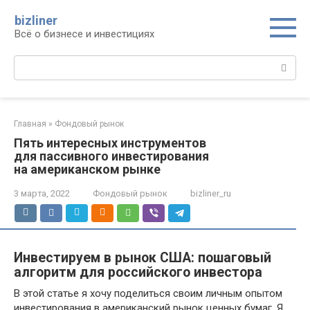
Перейти
bizliner
к
Всё о бизнесе и инвестициях
контенту
Поиск:
Главная
»
Фондовый рынок
Пять интересных инструментов
для пассивного инвестирования
на американском рынке
3 марта, 2022
Фондовый рынок
bizliner_ru
Инвестируем в рынок США: пошаговый
алгоритм для российского инвестора
В этой статье я хочу поделиться своим личным опытом
инвестирования в американский рынок ценных бумаг. Я