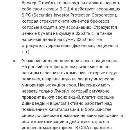
брокер Ютрейд), то вы вряд ли сможете вернуть
себе свои активы. В США действует ассоциация
SIPC (Securities Investor Protection Corporation),
которая страхует счета клиентов брокеров,
которые входят в эту ассоциацию. Страхуются
ценные бумаги на сумму в $250 тыс., а также
наличные деньги на сумму $250 тыс. Не
страхуются деривативы (фьючерсы, опционы и
т.п.).
Уважение интересов миноритарных акционеров.
На российском фондовом рынке можно по
пальцам пересчитать компании, которые ведут
политику, направленную на защиту интересов
миноритарных акционеров. Навскидку могу
назвать только Лукойл, который регулярно
проводит выкуп своих акций, платит хорошие
дивиденды и в целом активно работает над
повышением капитализации. В большинстве
своем российские компании не заинтересованы в
росте капитализации и действуют строго в
интересах мажоритариев . В США парадигма