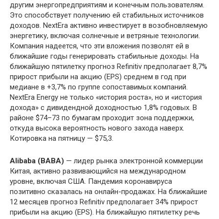
другим энергопредприятиям и конечным пользователям.
Это способствует получению ей стабильных источников
доходов. NextEra активно инвестирует в возобновляемую
энергетику, включая солнечные и ветряные технологии.
Компания надеется, что эти вложения позволят ей в
ближайшие годы генерировать стабильные доходы. На
ближайшую пятилетку прогноз Refinitiv предполагает 8,7%
прирост прибыли на акцию (EPS) среднем в год при
медиане в +3,7% по группе сопоставимых компаний.
NextEra Energy не только «история роста», но и «история
дохода» с дивидендной доходностью 1,8% годовых. В
районе $74–73 по бумагам проходит зона поддержки,
откуда высока вероятность нового захода наверх.
Котировка на пятницу — $75,3.
Alibaba (BABA)
— лидер рынка электронной коммерции
Китая, активно развивающийся на международном
уровне, включая США. Пандемия коронавируса
позитивно сказалась на онлайн-продажах. На ближайшие
12 месяцев прогноз Refinitiv предполагает 34% прирост
прибыли на акцию (EPS). На ближайшую пятилетку речь