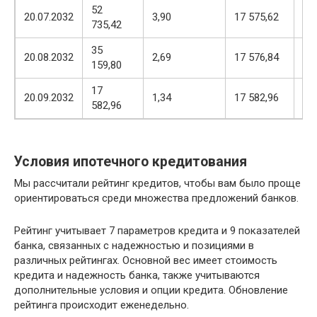
52
17
20.07.2032
3,90
17 575,62
735,42
57
35
17
20.08.2032
2,69
17 576,84
159,80
57
17
17
20.09.2032
1,34
17 582,96
582,96
58
Условия ипотечного кредитования
Мы рассчитали рейтинг кредитов, чтобы вам было проще
ориентироваться среди множества предложений банков.
Рейтинг учитывает 7 параметров кредита и 9 показателей
банка, связанных с надежностью и позициями в
различных рейтингах. Основной вес имеет стоимость
кредита и надежность банка, также учитываются
дополнительные условия и опции кредита. Обновление
рейтинга происходит еженедельно.