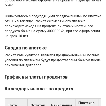
60 000 000 ₽ можно оформить на сроки от 1 дня до 30 лет
5 мес.
Ознакомьтесь с подходящими предложениями по ипотеке
от ВТБ в таблице. Расчет ежемесячного платежа
происходит исходя из процентной ставки ипотечного
продукта банка на сумму 3000000 ₽ , при его оформлении
на срок 10 лет.
Сводка по ипотеке
Расчет калькулятора является предварительным, полные
условия по платежам будут предоставлены банком после
заключения договора.
График выплаты процентов
Календарь выплат по кредиту
Платеж в
Дата
Остаток
Начисление
Су