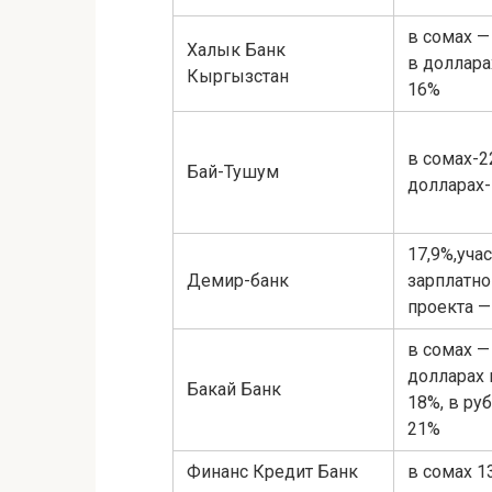
в сомах —
Халык Банк
в доллара
Кыргызстан
16%
в сомах-2
Бай-Тушум
долларах-
17,9%,уча
Демир-банк
зарплатно
проекта —
в сомах —
долларах 
Бакай Банк
18%, в ру
21%
Финанс Кредит Банк
в сомах 1