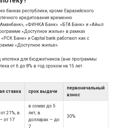
ипотеку?
х банках республики, кроме Евразийского
потечного кредитования временно
 Аманбанк», «ФИНКА Банк». «БТА Банк» и «Айыл
рограмме «Доступное жилье» в рамках
«РСК Банк» и Capital bank работают как с
грамме «Доступное жилье».
д ипотеки для бюджетников (вне программы
ка от 6 до 8% в год сроком на 15 лет.
первоначальный
ая ставка
срок выдачи
взнос
в сомах до 5
от 21%, в
лет, в
30%
— от 17
долларах — до
7