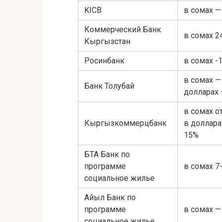
KICB
в сомах —
Коммерческий Банк
в сомах 2
Кыргызстан
Росинбанк
в сомах -
в сомах — 
Банк Толубай
долларах 
в сомах о
Кыргызкоммерцбанк
в доллара
15%
БТА Банк по
программе
в сомах 7
социальное жилье
Айыл Банк по
программе
в сомах —
социальное жилье