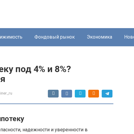
ижимость
Фондовый рынок
Экономика
Нов
еку под 4% и 8%?
ия
liner_ru
ипотеку
пасности, надежности и уверенности в