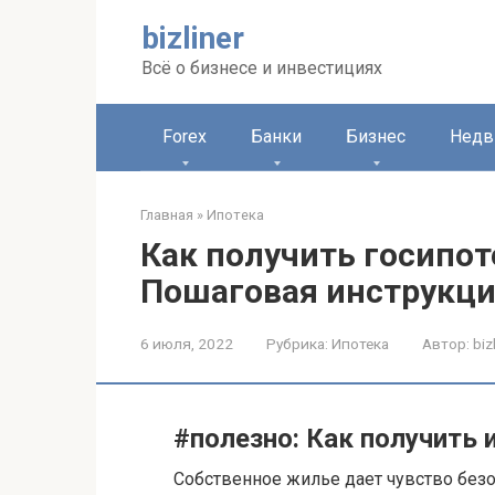
Перейти
bizliner
к
контенту
Всё о бизнесе и инвестициях
Forex
Банки
Бизнес
Недв
Главная
»
Ипотека
Как получить госипот
Пошаговая инструкц
6 июля, 2022
Рубрика:
Ипотека
Автор:
biz
#полезно: Как получить 
Собственное жилье дает чувство безо