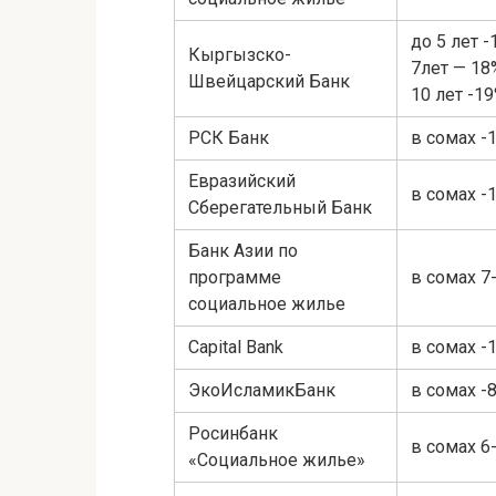
до 5 лет -
Кыргызско-
7лет — 18%
Швейцарский Банк
10 лет -1
РСК Банк
в сомах -
Евразийский
в сомах -
Сберегательный Банк
Банк Азии по
программе
в сомах 7
социальное жилье
Capital Bank
в сомах -
ЭкоИсламикБанк
в сомах -
Росинбанк
в сомах 6
«Социальное жилье»