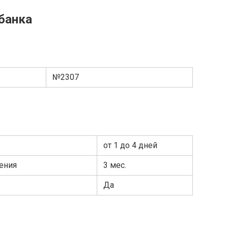
банка
№2307
от 1 до 4 дней
ения
3 мес.
Да