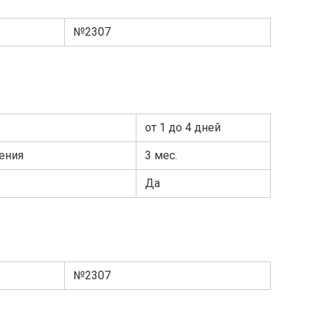
№2307
от 1 до 4 дней
ения
3 мес.
Да
№2307