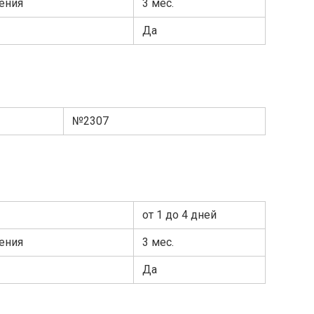
ения
3 мес.
Да
№2307
от 1 до 4 дней
ения
3 мес.
Да