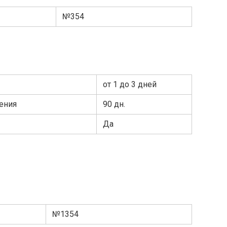
№354
от 1 до 3 дней
ения
90 дн.
Да
№1354