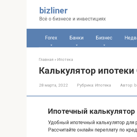
Перейти
bizliner
к
контенту
Всё о бизнесе и инвестициях
Forex
Банки
Бизнес
Недв
Главная
»
Ипотека
Калькулятор ипотеки
28 марта, 2022
Рубрика:
Ипотека
Автор:
b
Ипотечный калькулятор 
Удобный ипотечный калькулятор для р
Рассчитайте онлайн переплату по кред