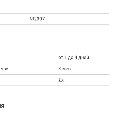
№2307
от 1 до 4 дней
ения
3 мес.
Да
ия