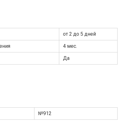
от 2 до 5 дней
ения
4 мес.
Да
№912