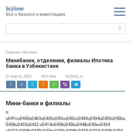
Перейти
bizliner
к
Всё о бизнесе и инвестициях
контенту
Поиск:
Главная
»
Ипотека
Минибанки, отделения, филиалы Ипотека
банка в Узбекистане
21 марта, 2022
Ипотека
bizliner_ru
Мини-банки и филиалы
n
u041cu0443u04b3u0430u043cu043cu0430u0434u0430u043bu
0438u0435u0432 u0414u0438u043bu0448u043eu0434
u0421u0438u0440u043eu0436u0438u0434u0434u0438u043d