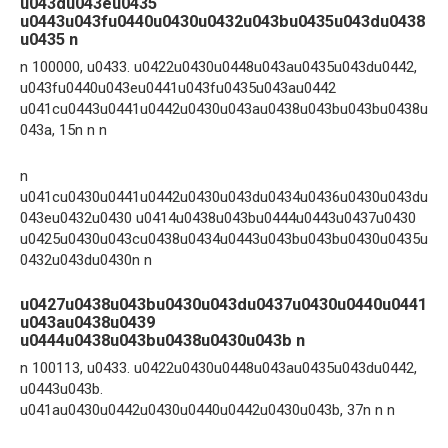
u043du043eu0435
u0443u043fu0440u0430u0432u043bu0435u043du0438
u0435 n
n 100000, u0433. u0422u0430u0448u043au0435u043du0442,
u043fu0440u043eu0441u043fu0435u043au0442
u041cu0443u0441u0442u0430u043au0438u043bu043bu0438u
043a, 15n n n
n
u041cu0430u0441u0442u0430u043du0434u0436u0430u043du
043eu0432u0430 u0414u0438u043bu0444u0443u0437u0430
u0425u0430u043cu0438u0434u0443u043bu043bu0430u0435u
0432u043du0430n n
u0427u0438u043bu0430u043du0437u0430u0440u0441
u043au0438u0439
u0444u0438u043bu0438u0430u043b n
n 100113, u0433. u0422u0430u0448u043au0435u043du0442,
u0443u043b.
u041au0430u0442u0430u0440u0442u0430u043b, 37n n n