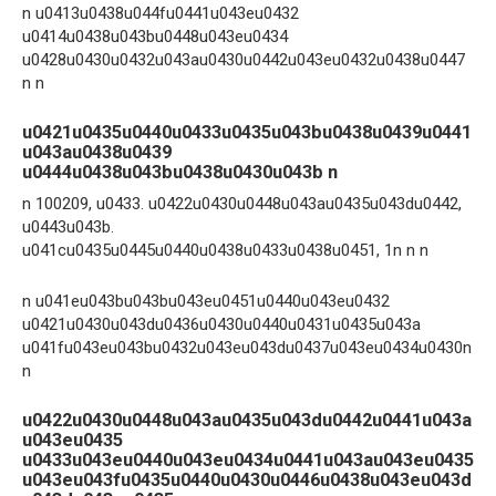
n u0413u0438u044fu0441u043eu0432
u0414u0438u043bu0448u043eu0434
u0428u0430u0432u043au0430u0442u043eu0432u0438u0447
n n
u0421u0435u0440u0433u0435u043bu0438u0439u0441
u043au0438u0439
u0444u0438u043bu0438u0430u043b n
n 100209, u0433. u0422u0430u0448u043au0435u043du0442,
u0443u043b.
u041cu0435u0445u0440u0438u0433u0438u0451, 1n n n
n u041eu043bu043bu043eu0451u0440u043eu0432
u0421u0430u043du0436u0430u0440u0431u0435u043a
u041fu043eu043bu0432u043eu043du0437u043eu0434u0430n
n
u0422u0430u0448u043au0435u043du0442u0441u043a
u043eu0435
u0433u043eu0440u043eu0434u0441u043au043eu0435
u043eu043fu0435u0440u0430u0446u0438u043eu043d