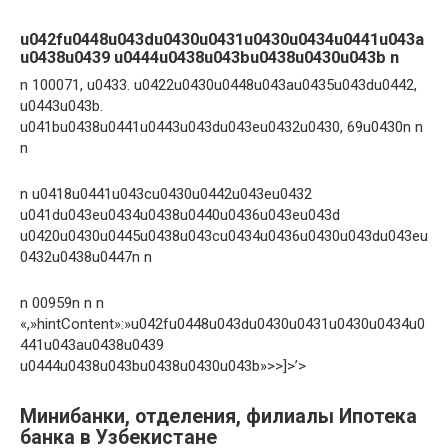
u042fu0448u043du0430u0431u0430u0434u0441u043a
u0438u0439 u0444u0438u043bu0438u0430u043b n
n 100071, u0433. u0422u0430u0448u043au0435u043du0442,
u0443u043b.
u041bu0438u0441u0443u043du043eu0432u0430, 69u0430n n
n
n u0418u0441u043cu0430u0442u043eu0432
u041du043eu0434u0438u0440u0436u043eu043d
u0420u0430u0445u0438u043cu0434u0436u0430u043du043eu
0432u0438u0447n n
n 00959n n n
«,»hintContent»:»u042fu0448u043du0430u0431u0430u0434u0
441u043au0438u0439
u0444u0438u043bu0438u0430u043b»>>]>’>
Минибанки, отделения, филиалы Ипотека
банка в Узбекистане