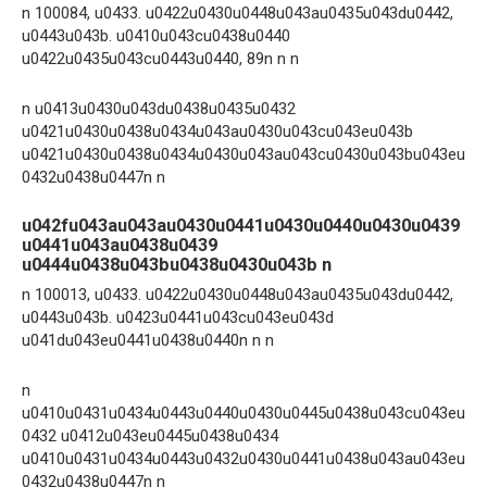
n 100084, u0433. u0422u0430u0448u043au0435u043du0442,
u0443u043b. u0410u043cu0438u0440
u0422u0435u043cu0443u0440, 89n n n
n u0413u0430u043du0438u0435u0432
u0421u0430u0438u0434u043au0430u043cu043eu043b
u0421u0430u0438u0434u0430u043au043cu0430u043bu043eu
0432u0438u0447n n
u042fu043au043au0430u0441u0430u0440u0430u0439
u0441u043au0438u0439
u0444u0438u043bu0438u0430u043b n
n 100013, u0433. u0422u0430u0448u043au0435u043du0442,
u0443u043b. u0423u0441u043cu043eu043d
u041du043eu0441u0438u0440n n n
n
u0410u0431u0434u0443u0440u0430u0445u0438u043cu043eu
0432 u0412u043eu0445u0438u0434
u0410u0431u0434u0443u0432u0430u0441u0438u043au043eu
0432u0438u0447n n