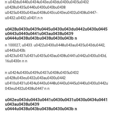
n u042du0440u0434u043eu043du0430u0435u0432
u0428u0435u0440u0430u043bu0438
u0425u0430u043au0438u043cu043eu0432u0438u0447-
u0432.u0432.u0431.n n
u0428u0430u0439u0445u0430u043du0442u0430u0445
u0443u0440u0441u043au0438u0439
u0444u0438u043bu0438u0430u043b n
n 100027, u0433. u0422u0430u0448u043au0435u043du0442,
u0443u043b.
u0423u0437u0431u0435u043au0438u0441u0442u0430u043d,
16u0430n n n
n u0424u0430u0439u0437u0438u0435u0432
u0428u043eu0432u043au0430u0442
u0410u0431u0434u0443u0448u0443u0445u0440u0430u0442u
043eu0432u0438u0447 n n
u042eu043du0443u0441u0430u0431u0430u0434u0441
u043au0438u0439
u0444u0438u043bu0438u0430u043b n