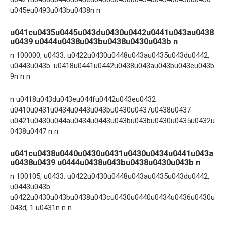
u045eu0493u043bu0438n n
u041cu0435u0445u043du0430u0442u0441u043au0438
u0439 u0444u0438u043bu0438u0430u043b n
n 100000, u0433. u0422u0430u0448u043au0435u043du0442,
u0443u043b. u0418u0441u0442u0438u043au043bu043eu043b
9n n n
n u0418u043du043eu044fu0442u043eu0432
u0410u0431u0434u0443u043bu0430u0437u0438u0437
u0421u0430u044au0434u0443u043bu043bu0430u0435u0432u
0438u0447 n n
u041cu0438u0440u0430u0431u0430u0434u0441u043a
u0438u0439 u0444u0438u043bu0438u0430u043b n
n 100105, u0433. u0422u0430u0448u043au0435u043du0442,
u0443u043b.
u0422u0430u043bu0438u043cu0430u0440u0434u0436u0430u
043d, 1 u0431n n n