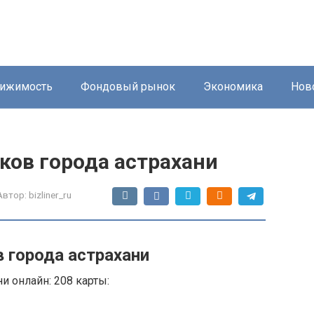
ижимость
Фондовый рынок
Экономика
Нов
ков города астрахани
Автор:
bizliner_ru
 города астрахани
и онлайн: 208 карты: