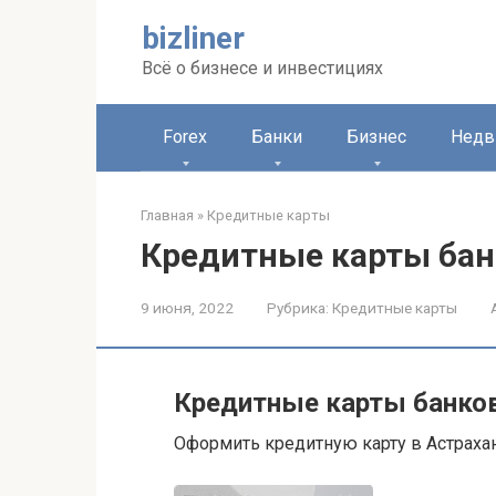
Перейти
bizliner
к
контенту
Всё о бизнесе и инвестициях
Forex
Банки
Бизнес
Недв
Главная
»
Кредитные карты
Кредитные карты бан
9 июня, 2022
Рубрика:
Кредитные карты
Кредитные карты банков
Оформить кредитную карту в Астрахан