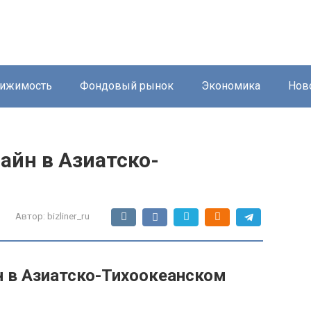
ижимость
Фондовый рынок
Экономика
Нов
айн в Азиатско-
Автор:
bizliner_ru
 в Азиатско-Тихоокеанском