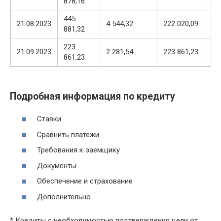
878,16
56
445
22
21.08.2023
4 544,32
222 020,09
881,32
56
223
22
21.09.2023
2 281,54
223 861,23
861,23
14
Подробная информация по кредиту
Ставки
Сравнить платежи
Требования к заемщику
Документы
Обеспечение и страхование
Дополнительно
* Кредиты с необходимостью подтверждения цели от