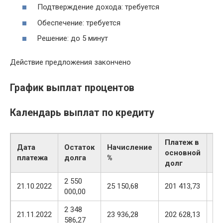
Подтверждение дохода: требуется
Обеспечение: требуется
Решение: до 5 минут
Действие предложения закончено
График выплат процентов
Календарь выплат по кредиту
Платеж в
Дата
Остаток
Начисление
Су
основной
платежа
долга
%
пл
долг
2 550
22
21.10.2022
25 150,68
201 413,73
000,00
56
2 348
22
21.11.2022
23 936,28
202 628,13
586,27
56