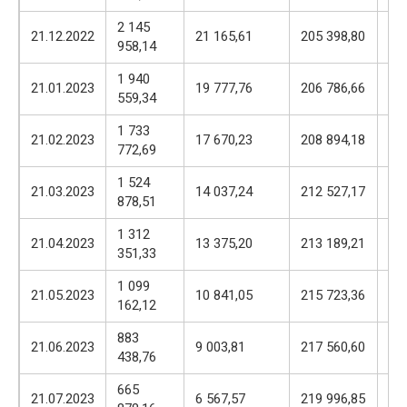
2 145
22
21.12.2022
21 165,61
205 398,80
958,14
56
1 940
22
21.01.2023
19 777,76
206 786,66
559,34
56
1 733
22
21.02.2023
17 670,23
208 894,18
772,69
56
1 524
22
21.03.2023
14 037,24
212 527,17
878,51
56
1 312
22
21.04.2023
13 375,20
213 189,21
351,33
56
1 099
22
21.05.2023
10 841,05
215 723,36
162,12
56
883
22
21.06.2023
9 003,81
217 560,60
438,76
56
665
22
21.07.2023
6 567,57
219 996,85