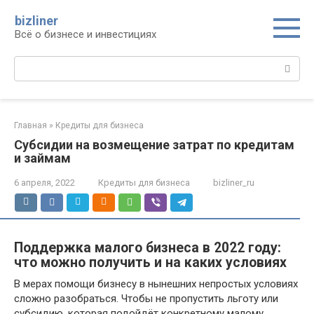
Перейти
bizliner
к
Всё о бизнесе и инвестициях
контенту
Поиск:
Главная
»
Кредиты для бизнеса
Субсидии на возмещение затрат по кредитам
и займам
6 апреля, 2022
Кредиты для бизнеса
bizliner_ru
Поддержка малого бизнеса в 2022 году:
что можно получить и на каких условиях
В мерах помощи бизнесу в нынешних непростых условиях
сложно разобраться. Чтобы не пропустить льготу или
субсидию, которая подойдёт конкретному малому