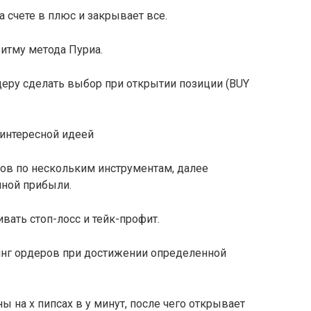
счете в плюс и закрывает все.
итму метода Пуриа.
йдеру сделать выбор при открытии позиции (BUY
 интересной идеей
ров по нескольким инструментам, далее
нной прибыли.
вать стоп-лосс и тейк-профит.
инг ордеров при достижении определенной
 на х пипсах в y минут, после чего открывает