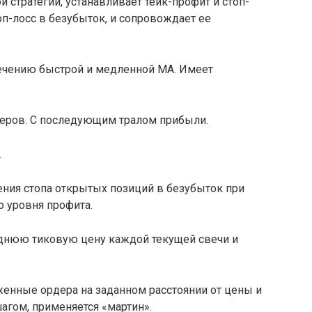
 стратегии, устанавливает тейк-профит и стоп-
оп-лосс в безубыток, и сопровождает ее
ечению быстрой и медленной МА. Имеет
деров. С последующим тралом прибыли.
.
ния стопа открытых позиций в безубыток при
 уровня профита.
днюю тиковую цену каждой текущей свечи и
енные ордера на заданном расстоянии от цены и
агом, применяется «мартин».