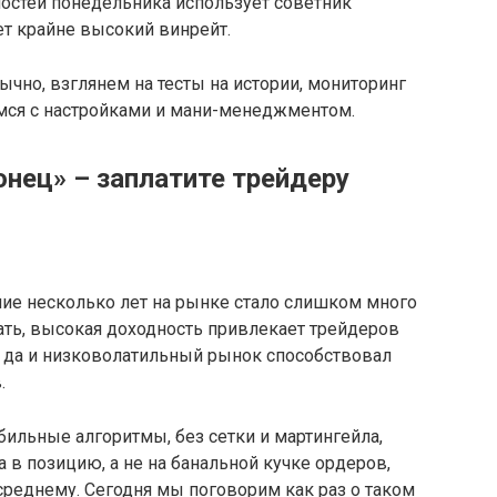
ностей понедельника использует советник
т крайне высокий винрейт.
ычно, взглянем на тесты на истории, мониторинг
мся с настройками и мани-менеджментом.
нец» – заплатите трейдеру
ние несколько лет на рынке стало слишком много
ать, высокая доходность привлекает трейдеров
, да и низковолатильный рынок способствовал
.
бильные алгоритмы, без сетки и мартингейла,
 в позицию, а не на банальной кучке ордеров,
среднему. Сегодня мы поговорим как раз о таком