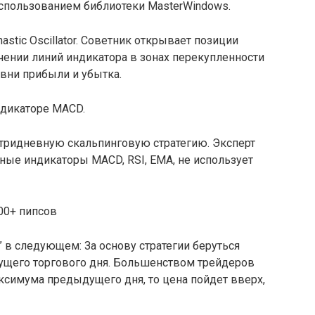
использованием библиотеки MasterWindows.
astic Oscillator. Советник открывает позиции
нии линий индикатора в зонах перекупленности
овни прибыли и убытка.
ндикаторе MACD.
утридневную скальпинговую стратегию. Эксперт
тные индикаторы MACD, RSI, EMA, не использует
00+ пипсов
” в следующем: За основу стратегии беруться
щего торгового дня. Большенством трейдеров
аксимума предыдущего дня, то цена пойдет вверх,