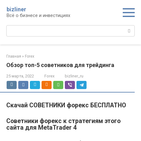
Перейти
bizliner
к
Всё о бизнесе и инвестициях
контенту
Поиск:
Главная
»
Forex
Обзор топ-5 советников для трейдинга
25 марта, 2022
Forex
bizliner_ru
Скачай СОВЕТНИКИ форекс БЕСПЛАТНО
Советники форекс к стратегиям этого
сайта для MetaTrader 4