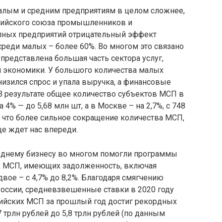
алым и средним предприятиям в целом сложнее,
сийского союза промышленников и
пных предприятий отрицательный эффект
среди малых – более 60%. Во многом это связано
представлена большая часть сектора услуг,
й экономики. У большого количества малых
низился спрос и упала выручка, а финансовые
В результате общее количество субъектов МСП в
4% — до 5,68 млн шт, а в Москве – на 2,7%, с 748
о, что более сильное сокращение количества МСП,
е ждет нас впереди.
еднему бизнесу во многом помогли программы
х МСП, имеющих задолженность, включая
вое – с 4,7% до 8,2%. Благодаря смягчению
оссии, средневзвешенные ставки в 2020 году
ийских МСП за прошлый год достиг рекордных
7 трлн рублей до 5,8 трлн рублей (по данным