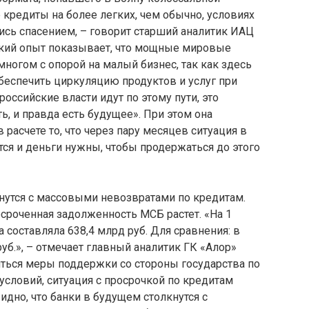
 кредиты на более легких, чем обычно, условиях
ись спасением, – говорит старший аналитик ИАЦ
ский опыт показывает, что мощные мировые
ногом с опорой на малый бизнес, так как здесь
обеспечить циркуляцию продуктов и услуг при
российские власти идут по этому пути, это
ь, и правда есть будущее». При этом она
 расчете то, что через пару месяцев ситуация в
тся и деньги нужны, чтобы продержаться до этого
лкнутся с массовыми невозвратами по кредитам.
осроченная задолженность МСБ растет. «На 1
а составляла 638,4 млрд руб. Для сравнения: в
уб.», – отмечает главный аналитик ГК «Алор»
яться меры поддержки со стороны государства по
условий, ситуация с просрочкой по кредитам
идно, что банки в будущем столкнутся с