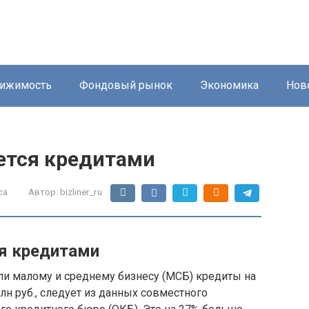
ижимость
Фондовый рынок
Экономика
Нов
ется кредитами
са
Автор:
bizliner_ru
я кредитами
али малому и среднему бизнесу (МСБ) кредиты на
рлн руб., следует из данных совместного