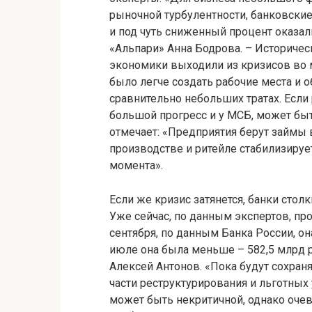
рыночной турбулентности, банковские
и под чуть сниженный процент оказал
«Альпари» Анна Бодрова. – Историче
экономики выходили из кризисов во м
было легче создать рабочие места и 
сравнительно небольших тратах. Если 
большой прогресс и у МСБ, может быт
отмечает: «Предприятия берут займы в
производстве и ритейле стабилизируе
момента».
Если же кризис затянется, банки сто
Уже сейчас, по данным экспертов, пр
сентября, по данным Банка России, он
июле она была меньше – 582,5 млрд р
Алексей Антонов. «Пока будут сохран
части реструктурирования и льготных 
может быть некритичной, однако очев