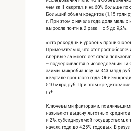
исследования Frank RG и Объединенно
чем за II квартал, и на 60% больше п
Больший объем кредитов (1,15 трлн р
г. При этом с начала года доля малых
выросла почти в 2 раза – с 5 до 9,2%.
«Это рекордный уровень проникновен
Примечательно, что этот рост обеспе
впервые за много лет стали пользова
– подчеркивается в исследовании. Так
займы микробизнесу на 343 млрд руб. –
квартале прошлого года. Объем креди
510 млрд руб. При этом кредитование
руб.
Ключевыми факторами, повлиявшими 
называют выдачу льготных кредитов 
и 2%, субсидируемой государством, а 
начала года до 4,25% годовых. В резу