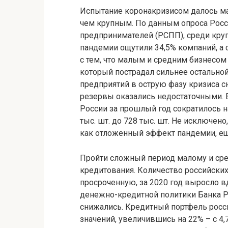
Испытание коронакризисом далось м
чем крупным. По данным опроса Рос
предпринимателей (РСПП), среди кру
пандемии ощутили 34,5% компаний, а 
с тем, что малым и средним бизнесом 
который пострадал сильнее остально
предприятий в острую фазу кризиса с
резервы оказались недостаточными. 
России за прошлый год сократилось на 
тыс. шт. до 728 тыс. шт. Не исключен
как отложенный эффект пандемии, ещ
Пройти сложный период малому и ср
кредитования. Количество российски
просроченную, за 2020 год выросло вд
денежно-кредитной политики Банка Р
снижались. Кредитный портфель росс
значений, увеличившись на 22% – с 4,