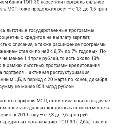
ричем банки ТОП-30 нарастили портфель сильнее
ель МСП тоже продолжил рост – с 1,3 до 1,5 трлн
лись льготные государственные программы
роцентных кредитов на выплату зарплат,
стью списания, а также расширение программы
жением ставки по ней с 8,5% до 7% годовых. По
не менее 1,4 трлн рублей, то есть около 18%
 в рамках льготных программ кредитования
а портфеля – активная реструктуризация
нным ЦБ, в период с 20 марта по конец декабря
сумму не менее 854 млрд рублей.
итного портфеля МСП, статистика новых выдач не
ъем вновь выданных кредитов в этом сегменте в
нию к 2019 году – с 7,8 до 7,6 трлн руб.
кредитных организациях ТОП-30 (-2,6%), так и в