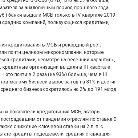
го кредитного бюро (ОКБ). Это на 27% больше,
оказателя за аналогичный период прошлого года.
уб.) банки выдали МСБ только в IV квартале 2019
 и средних компаний, пользующихся кредитами,
ия кредитования в МСБ и рекордный рост.
чили почти целиком микрокомпании, которые
ться кредитами, несмотря на весенний карантин»,
, кредитные организации выдали в III квартале
 это почти в 2 раза (на 93%) больше, чем в III
тов малому бизнесу вырос за год на 81% и достиг
 среднего бизнеса сократилось на 2% до 191 млрд
на показатели кредитования МСБ, авторы
пострадавшим от пандемии отраслям по ставке 0
также снижение ключевой ставки на 2 п. п. с
льтате кредиты подешевели: средняя ставка для