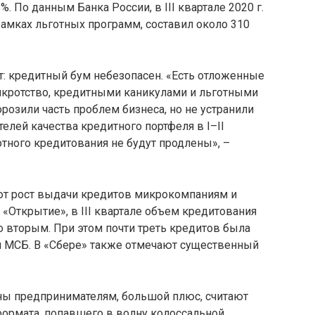
. По данным Банка России, в III квартале 2020 г.
амках льготных программ, составил около 310
 кредитный бум небезопасен. «Есть отложенные
анкротство, кредитными каникулами и льготными
розили часть проблем бизнеса, но не устранили
елей качества кредитного портфеля в I–II
отного кредитования не будут продлены», –
т рост выдачи кредитов микрокомпаниям и
 «Открытие», в III квартале объем кредитования
о вторым. При этом почти треть кредитов была
 МСБ. В «Сбере» также отмечают существенный
пны предпринимателям, большой плюс, считают
формата, попавшего в волну колоссальной