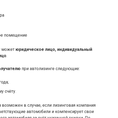
ра
ое помещение
г может
юридическое лицо, индивидуальный
ицо
.
олучателю
при автолизинге следующие:
года;
у счёту.
м
возможен в случае, если лизинговая компания
ветствующие автомобили и компенсирует свои
ого автомобиля за счёт указанной скидки. По