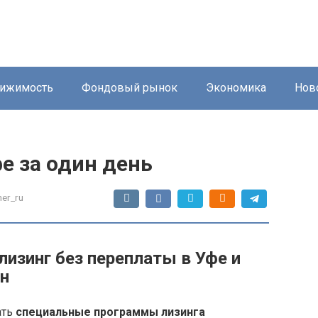
ижимость
Фондовый рынок
Экономика
Нов
е за один день
ner_ru
изинг без переплаты в Уфе и
н
ать
специальные программы лизинга