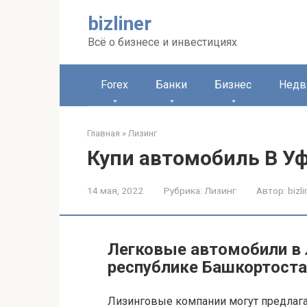
Перейти
bizliner
к
контенту
Всё о бизнесе и инвестициях
Forex
Банки
Бизнес
Недв
Главная
»
Лизинг
Купи автомобиль В Уф
14 мая, 2022
Рубрика:
Лизинг
Автор:
bizli
Легковые автомобили в л
республике Башкортоста
Лизинговые компании могут предлаг