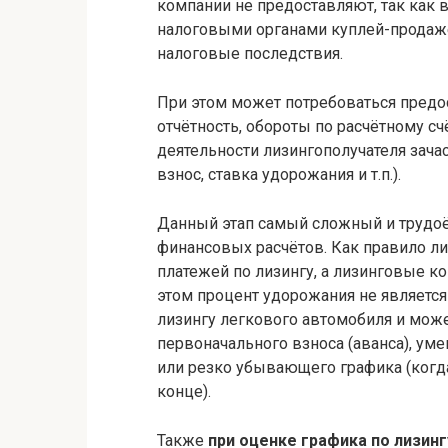
компании не предоставляют, так как 
налоговыми органами куплей-продаже
налоговые последствия.
При этом может потребоваться предо
отчётность, обороты по расчётному счё
деятельности лизингополучателя зач
взнос, ставка удорожания и т.п.).
Данный этап самый сложный и трудоё
финансовых расчётов. Как правило л
платежей по лизингу, а лизинговые 
этом процент удорожания не являетс
лизингу легкового автомобиля и мож
первоначального взноса (аванса), ум
или резко убывающего графика (когда
конце).
Также
при оценке графика по лизин