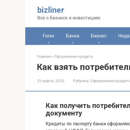
Перейти
bizliner
к
контенту
Всё о бизнесе и инвестициях
Forex
Банки
Бизнес
Недв
Главная
»
Оформление кредита
Как взять потребител
23 марта, 2022
Рубрика:
Оформление кредит
Как получить потребите
документу
Кредиты по паспорту банки оформля