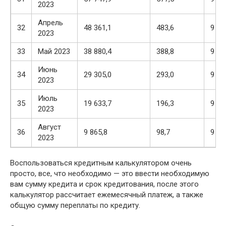
2023
Апрель
32
48 361,1
483,6
9 48
2023
33
Май 2023
38 880,4
388,8
9 57
Июнь
34
29 305,0
293,0
9 67
2023
Июль
35
19 633,7
196,3
9 76
2023
Август
36
9 865,8
98,7
9 86
2023
Воспользоваться кредитным калькулятором очень
просто, все, что необходимо — это ввести необходимую
вам сумму кредита и срок кредитования, после этого
калькулятор рассчитает ежемесячный платеж, а также
общую сумму переплаты по кредиту.