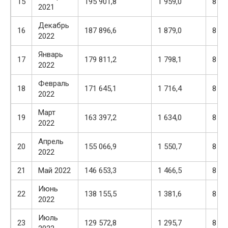
15
195 901,8
1 959,0
8 00
2021
Декабрь
16
187 896,6
1 879,0
8 08
2022
Январь
17
179 811,2
1 798,1
8 16
2022
Февраль
18
171 645,1
1 716,4
8 24
2022
Март
19
163 397,2
1 634,0
8 33
2022
Апрель
20
155 066,9
1 550,7
8 41
2022
21
Май 2022
146 653,3
1 466,5
8 49
Июнь
22
138 155,5
1 381,6
8 58
2022
Июль
23
129 572,8
1 295,7
8 66