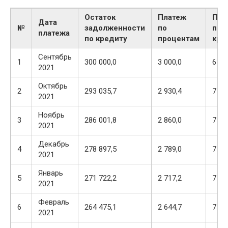
Остаток
Платеж
Пла
Дата
№
задолженности
по
по
платежа
по кредиту
процентам
кре
Сентябрь
1
300 000,0
3 000,0
6 96
2021
Октябрь
2
293 035,7
2 930,4
7 03
2021
Ноябрь
3
286 001,8
2 860,0
7 10
2021
Декабрь
4
278 897,5
2 789,0
7 17
2021
Январь
5
271 722,2
2 717,2
7 24
2021
Февраль
6
264 475,1
2 644,7
7 31
2021