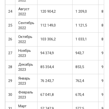
2022
Август
24
120 904,2
1 209,0
8 75
2022
Сентябрь
25
112 149,0
1 121,5
8 84
2022
Октябрь
26
103 306,2
1 033,1
8 93
2022
Ноябрь
27
94 374,9
943,7
9 02
2023
Декабрь
28
85 354,4
853,5
9 11
2023
Январь
29
76 243,7
762,4
9 20
2023
Февраль
30
67 041,8
670,4
9 29
2023
Март
31
57 747,9
577,5
9 38