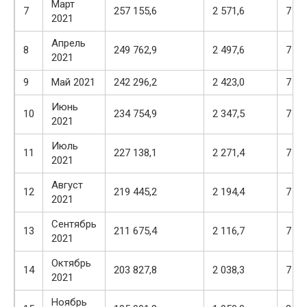
Март
7
257 155,6
2 571,6
7 39
2021
Апрель
8
249 762,9
2 497,6
7 46
2021
9
Май 2021
242 296,2
2 423,0
7 54
Июнь
10
234 754,9
2 347,5
7 61
2021
Июль
11
227 138,1
2 271,4
7 69
2021
Август
12
219 445,2
2 194,4
7 76
2021
Сентябрь
13
211 675,4
2 116,7
7 84
2021
Октябрь
14
203 827,8
2 038,3
7 92
2021
Ноябрь