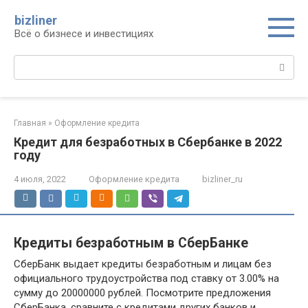
Перейти
bizliner
к
Всё о бизнесе и инвестициях
контенту
Поиск:
Главная
»
Оформление кредита
Кредит для безработных в Сбербанке в 2022
году
4 июля, 2022
Оформление кредита
bizliner_ru
Кредиты безработным в СберБанке
СберБанк выдает кредиты безработным и лицам без
официального трудоустройства под ставку от 3.00% на
сумму до 20000000 рублей. Посмотрите предложения
СберБанка, сравните с кредитами других банков и