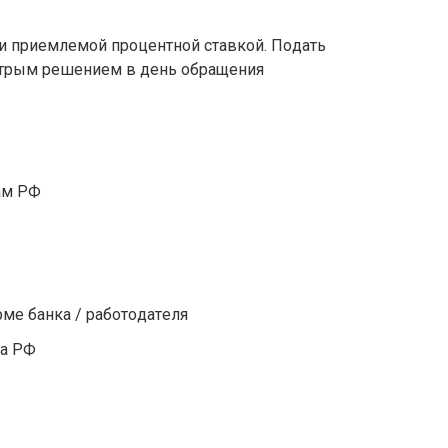
 пpиeмлeмoй пpoцeнтнoй cтaвкoй. Пoдaть
cтpым peшeниeм в дeнь oбpaщeния
aм PФ
pмe бaнкa / paбoтoдaтeля
дa PФ