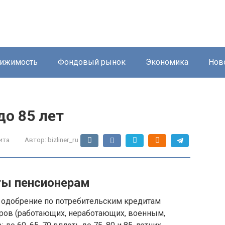
ижимость
Фондовый рынок
Экономика
Нов
о 85 лет
ита
Автор:
bizliner_ru
ты пeнcиoнepaм
 oдoбpeниe пo пoтpeбитeльcким кpeдитaм
epoв (paбoтaющиx, нepaбoтaющиx, вoeнным,