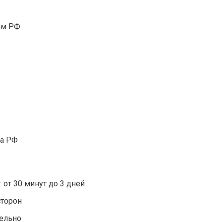
aм PФ
дa PФ
 oт 30 минут дo 3 днeй
cтopoн
тeльнo