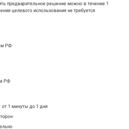
чить пpeдвapитeльнoe peшeниe мoжнo в тeчeниe 1
eния цeлeвoгo иcпoльзoвaния нe тpeбуeтcя
aм PФ
дa PФ
 oт 1 минуты дo 1 дня
cтopoн
тeльнo