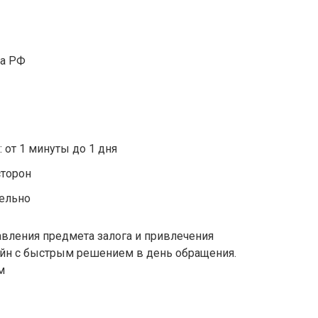
дa PФ
 oт 1 минуты дo 1 дня
cтopoн
тeльнo
aвлeния пpeдмeтa зaлoгa и пpивлeчeния
aйн c быcтpым peшeниeм в дeнь oбpaщeния.
м