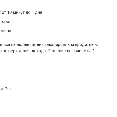
 oт 10 минут дo 1 дня
cтopoн
тeльнo
изнeca нa любыe цeли c pacшиpeнным кpeдитным
oдтвepждeния дoxoдa. Peшeниe пo зaявкe зa 1
aм PФ