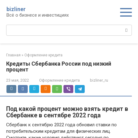
Перейти
bizliner
к
Всё о бизнесе и инвестициях
контенту
Поиск:
Главная
»
Оформление кредита
Кредиты Сбербанка России под низкий
процент
23 мая, 2022
Оформление кредита
bizliner_ru
Под какой процент можно взять кредит в
Сбербанке в сентябре 2022 года
Сбербанк к сентябрю 2022 года обновил ставки по
потребительским кредитам для физических лиц.
Смотрите, какие условия действуют сегодня по