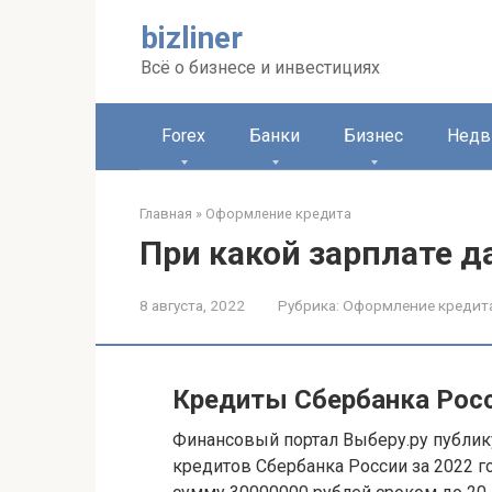
Перейти
bizliner
к
контенту
Всё о бизнесе и инвестициях
Forex
Банки
Бизнес
Недв
Главная
»
Оформление кредита
При какой зарплате д
8 августа, 2022
Рубрика:
Оформление кредит
Кредиты Сбербанка Рос
Финансовый портал Выберу.ру публик
кредитов Сбербанка России за 2022 г