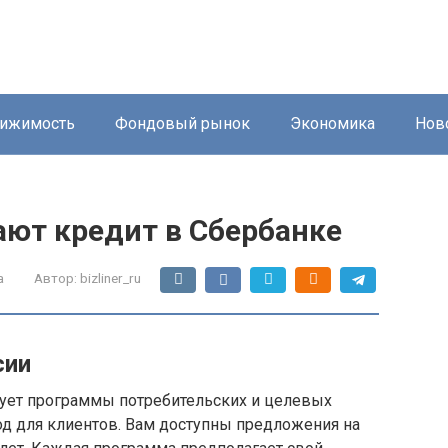
ижимость
Фондовый рынок
Экономика
Нов
ают кредит в Сбербанке
а
Автор:
bizliner_ru
сии
ует программы потребительских и целевых
од для клиентов. Вам доступны предложения на