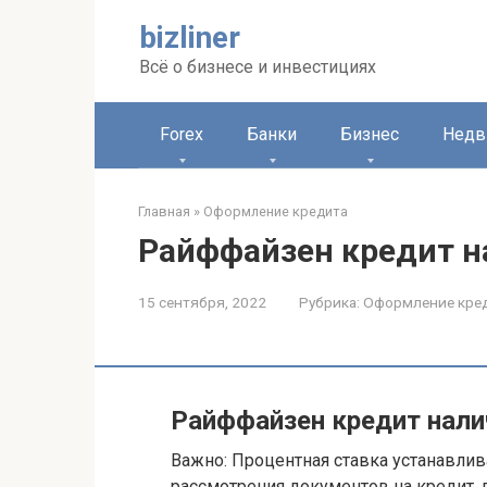
Перейти
bizliner
к
контенту
Всё о бизнесе и инвестициях
Forex
Банки
Бизнес
Недв
Главная
»
Оформление кредита
Райффайзен кредит 
15 сентября, 2022
Рубрика:
Оформление кре
Райффайзен кредит нал
Важно: Процентная ставка устанавли
рассмотрения документов на кредит, 