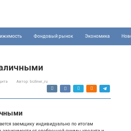
ижимость
Фондовый рынок
Экономика
Нов
наличными
дита
Автор:
bizliner_ru
ичными
вается заемщику индивидуально по итогам
в зависимости от одобренной суммы кредита и