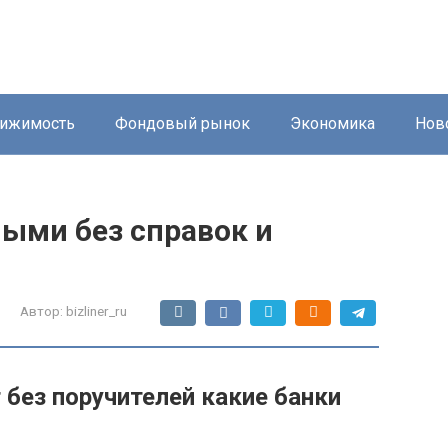
ижимость
Фондовый рынок
Экономика
Нов
ными без справок и
Автор:
bizliner_ru
без поручителей какие банки