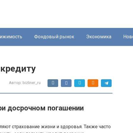
ижимость
Фондовый рынок
Экономика
Нов
 кредиту
Автор:
bizliner_ru
при досрочном погашении
яют страхование жизни и здоровья. Также часто