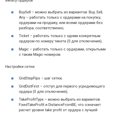
Фильтр ордеров:
BuySell – можно выбрать из вариантов: Buy, Sell,
Any – работать только с ордерами на покупку,
ордерами на продажу, или всеми ордерами без
разбора, соответственно;
Ticket – работать только с одним конкретным
ордером по номеру тикета (0 для отключения);
Magic – работать только с ордерами, открытыми
с таким Magic-номером.
Настройки сетки:
GridStepPips – шаг сетки;
GridDistFirst – отступ для первого усредняющего
ордера (0 для отключения);
TakeProfitType – можно выбрать из вариантов:
FixedTakeProfit и DistanceFromBE, что означает
расчет уровня take profit от ордера с лучшей