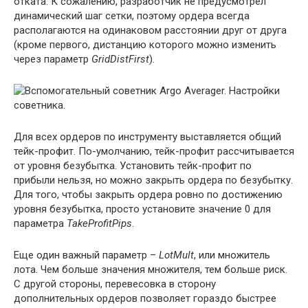
отката. К сожалению, разработчик не предусмотрел
динамический шаг сетки, поэтому ордера всегда
располагаются на одинаковом расстоянии друг от друга
(кроме первого, дистанцию которого можно изменить
через параметр
GridDistFirst
).
Для всех ордеров по инструменту выставляется общий
тейк-профит. По-умолчанию, тейк-профит рассчитывается
от уровня безубытка. Установить тейк-профит по
прибыли нельзя, но можно закрыть ордера по безубытку.
Для того, чтобы закрыть ордера ровно по достижению
уровня безубытка, просто установите значение 0 для
параметра
TakeProfitPips
.
Еще один важный параметр –
LotMult
, или множитель
лота. Чем больше значения множителя, тем больше риск.
С другой стороны, перевесовка в сторону
дополнительных ордеров позволяет гораздо быстрее