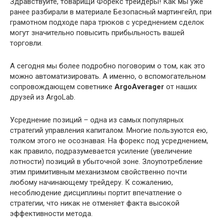
Здравствуйте, товарищи Форекс трейдеры! Как мы уже
ранее разбирали в материале Безопасный мартингейл, при
грамотном подходе пара трюков с усреднением сделок
могут значительно повысить прибыльность вашей
торговли.
А сегодня мы более подробно поговорим о том, как это
можно автоматизировать. А именно, о вспомогательном
сопровождающем советнике
ArgoAverager
от наших
друзей из ArgoLab.
Усреднение позиций – одна из самых популярных
стратегий управления капиталом. Многие пользуются ею,
толком этого не осознавая. На форекс под усреднением,
как правило, подразумевается усиление (увеличение
лотности) позиций в убыточной зоне. Злоупотребление
этим примитивным механизмом свойственно почти
любому начинающему трейдеру. К сожалению,
несоблюдение дисциплины портит впечатление о
стратегии, что никак не отменяет факта высокой
эффективности метода.