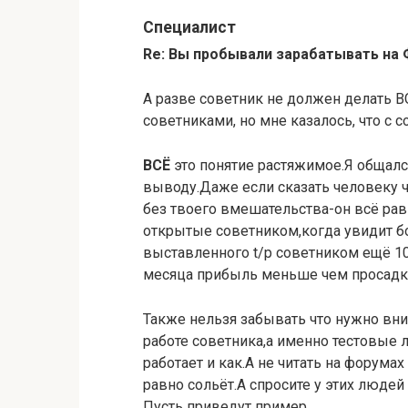
Специалист
Re: Вы пробывали зарабатывать на
А разве советник не должен делать ВС
советниками, но мне казалось, что с с
ВСЁ
это понятие растяжимое.Я общалс
выводу.Даже если сказать человеку ч
без твоего вмешательства-он всё ра
открытые советником,когда увидит б
выставленного t/p советником ещё 10
месяца прибыль меньше чем просадк
Также нельзя забывать что нужно вн
работе советника,а именно тестовые 
работает и как.А не читать на форума
равно сольёт.А спросите у этих люде
Пусть приведут пример.