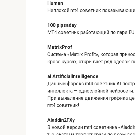
Human
Неплохой mt4 советник показывающи
100 pipsaday
MT4 советник работающий по паре EU
MatrixProf
Система «Matrix Profit», которая прин
кросс курсах, открывает ряд сделок п
ai ArtificialIntelligence
Данный форекс mt4 советник AI постр
интеллекта — однослойной нейросети.
При выявление движения графика цен
mt4 советник!
Aladdin2FXу
В новой версии mt4 советника «Aladd
т. е. система торгует сразу по всем 