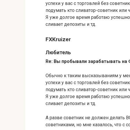
успехи у вас с торговлей без советн
подумать кто сливатор-советник или 
Я уже долгое время работаю успешно 
сливает депозиты и тд.
FXKruizer
Любитель
Re: Вы пробывали зарабатывать на
Обычно к таким высказываниям у мен
успехи у вас с торговлей без советн
подумать кто сливатор-советник или 
Я уже долгое время работаю успешно 
сливает депозиты и тд.
А разве советник не должен делать ВС
советниками, но мне казалось, что с с