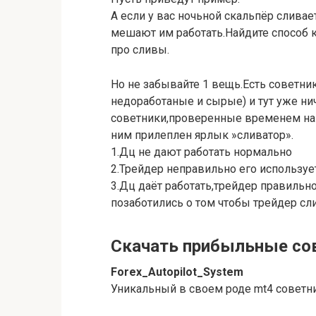
А если у вас ночьной скальпёр слива
мешают им работать.Найдите способ ко
про сливы.
Но не забывайте 1 вещь.Есть советни
недоработаные и сырые) и тут уже ни
советники,проверенные временем на 
ним прилеплен ярлык »сливатор».
1.Дц не дают работать нормально
2.Трейдер неправильно его используе
3.Дц даёт работать,трейдер правильно
позаботились о том чтобы трейдер сли
Скачать прибыльные сов
Forex_Autopilot_System
Уникальный в своем роде mt4 советни