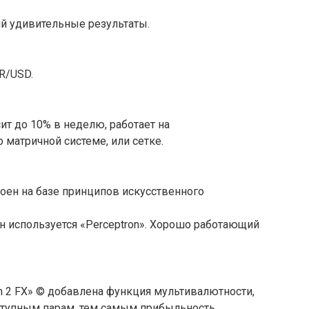
й удивительные результаты.
R/USD.
осит до 10% в неделю, работает на
о матричной системе, или сетке.
оен на базе принципов искусственного
 используется «Perceptron». Хорошо работающий
in 2 FX» © добавлена функция мультивалютности,
доступным парам, тем самым прибыльность