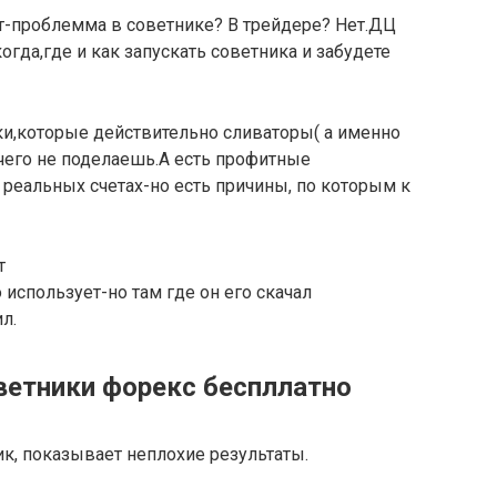
ет-проблемма в советнике? В трейдере? Нет.ДЦ
гда,где и как запускать советника и забудете
ки,которые действительно сливаторы( а именно
чего не поделаешь.А есть профитные
реальных счетах-но есть причины, по которым к
т
 использует-но там где он его скачал
л.
етники форекс беспллатно
к, показывает неплохие результаты.