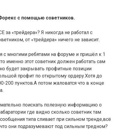
 Форекс с помощью советников.
Е за «трейдера»? Я никогда не работал с
оветником, от «трейдера» ничего не зависит.
я с многими ребятами на форуме и пришёл к 1
то именно этот советник должен работать сам
вно будет закрывать профитные позиции
ольшой профит по открытому ордеру.Хотя до
0-200 пунктов.А потом жаловатся что в конце
а.
имательно поискать полезную информацию о
лабаратории где видно сколько советник там
х сообщения типа сливает при сильном тренде,всё
й что они подразумевают под сильным тредном?