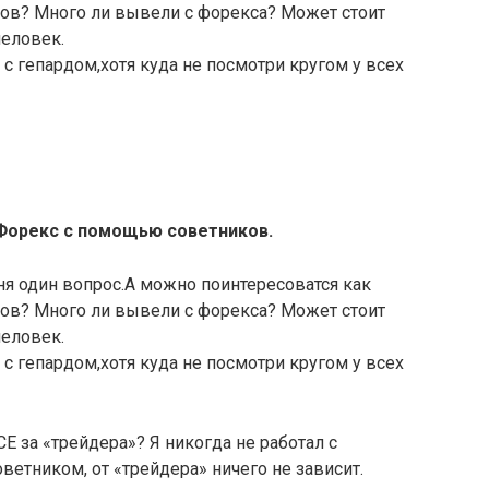
иков? Много ли вывели с форекса? Может стоит
человек.
с гепардом,хотя куда не посмотри кругом у всех
 Форекс с помощью советников.
я один вопрос.А можно поинтересоватся как
иков? Много ли вывели с форекса? Может стоит
человек.
с гепардом,хотя куда не посмотри кругом у всех
Е за «трейдера»? Я никогда не работал с
оветником, от «трейдера» ничего не зависит.